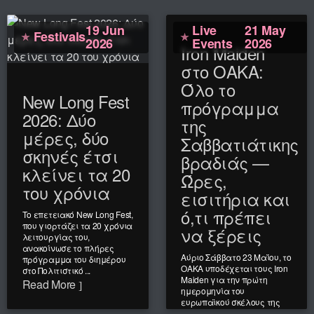
19 Jun
Live
21 May
Festivals
2026
Events
2026
Iron Maiden
στο ΟΑΚΑ:
Όλο το
New Long Fest
πρόγραμμα
2026: Δύο
της
μέρες, δύο
Σαββατιάτικης
σκηνές έτσι
βραδιάς —
κλείνει τα 20
Ώρες,
του χρόνια
εισιτήρια και
ό,τι πρέπει
Το επετειακό New Long Fest,
που γιορτάζει τα 20 χρόνια
να ξέρεις
λειτουργίας του,
ανακοίνωσε το πλήρες
Αύριο Σάββατο 23 Μαΐου, το
πρόγραμμα του διημέρου
ΟΑΚΑ υποδέχεται τους Iron
στο Πολιτιστικό ...
Maiden για την πρώτη
Read More
ημερομηνία του
ευρωπαϊκού σκέλους της
«Run For ...