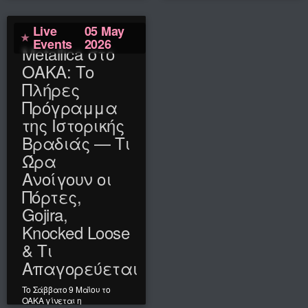
Read More
Live
05 May
Events
2026
Metallica στο
ΟΑΚΑ: Το
Πλήρες
Πρόγραμμα
της Ιστορικής
Βραδιάς — Τι
Ώρα
Ανοίγουν οι
Πόρτες,
Gojira,
Knocked Loose
& Τι
Απαγορεύεται
Το Σάββατο 9 Μαΐου το
ΟΑΚΑ γίνεται η