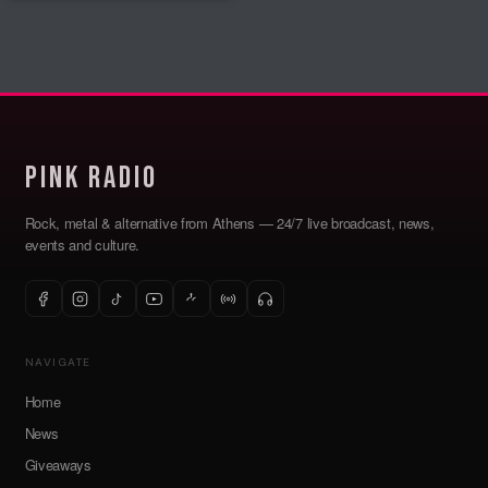
μεγαλύτερη metal σκηνή
της χώρας. Ποια ώρα
ανοίγουν οι πόρτες, πότε
ανεβαίνουν ...
Read More
Pink Radio
Rock, metal & alternative from Athens — 24/7 live broadcast, news,
events and culture.
NAVIGATE
Home
News
Giveaways