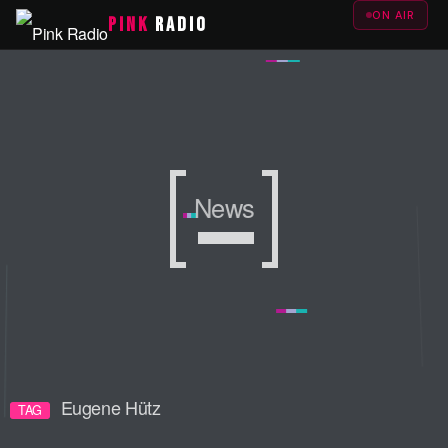
ON AIR
PINK
RADIO
News
News
News
Eugene Hütz
TAG