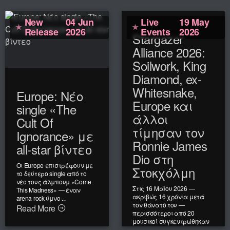
New
04 Jun
Live
19 May
Release
2026
Events
2026
Stargazer
Alliance 2026:
Soilwork, King
Diamond, ex-
Whitesnake,
Europe: Νέο
Europe και
single «The
άλλοι
Cult Of
τίμησαν τον
Ignorance» με
Ronnie James
all-star βίντεο
Dio στη
Οι Europe επιστρέφουν με
Στοκχόλμη
το δεύτερο single από το
νέο τους άλμπουμ «Come
Στις 16 Μαΐου 2026 —
This Madness» — έναν
ακριβώς 16 χρόνια μετά
arena rock ύμνο ...
τον θάνατό του —
Read More
περισσότεροι από 20
μουσικοί συγκεντρώθηκαν
στη Στοκχόλμη ...