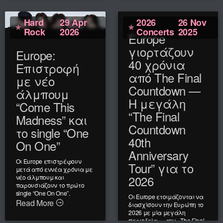
Read More
Hard
29 Apr
2026
26 Nov
Rock
2026
Concerts
2025
Europe
γιορτάζουν
Europe:
40 χρόνια
Επιστροφή
από The Final
με νέο
Countdown —
άλμπουμ
Η μεγάλη
“Come This
“The Final
Madness” και
Countdown
το single “One
40th
On One”
Anniversary
Οι Europe επιστρέφουν
Tour” για το
μετά από εννέα χρόνια με
2026
νέο άλμπουμ και
παρουσιάζουν το πρώτο
single “One On One”.
Οι Europe ετοιμάζονται να
Read More
διασχίσουν την Ευρώπη το
2026 με μία μεγάλη
περιοδεία — την «The Final