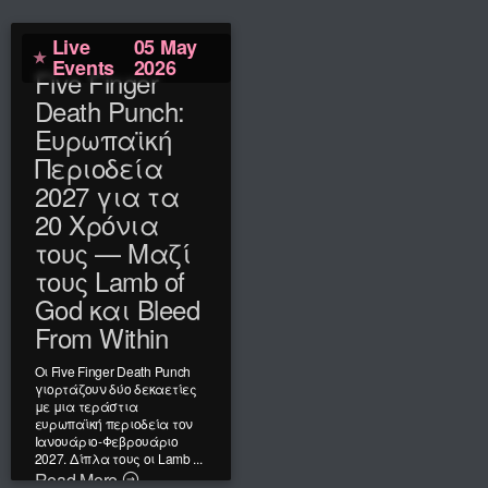
Live
05 May
Events
2026
Five Finger
Death Punch:
Ευρωπαϊκή
Περιοδεία
2027 για τα
20 Χρόνια
τους — Μαζί
τους Lamb of
God και Bleed
From Within
Οι Five Finger Death Punch
γιορτάζουν δύο δεκαετίες
με μια τεράστια
ευρωπαϊκή περιοδεία τον
Ιανουάριο-Φεβρουάριο
2027. Δίπλα τους οι Lamb ...
Read More