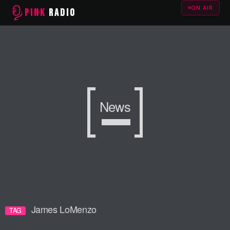
ON AIR
PINK
RADIO
News
James LoMenzo
TAG