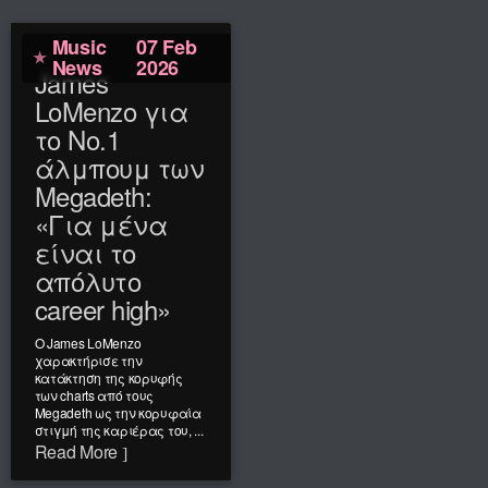
Music
07 Feb
News
2026
James
LoMenzo για
το Νο.1
άλμπουμ των
Megadeth:
«Για μένα
είναι το
απόλυτο
career high»
Ο James LoMenzo
χαρακτήρισε την
κατάκτηση της κορυφής
των charts από τους
Megadeth ως την κορυφαία
στιγμή της καριέρας του, ...
Read More