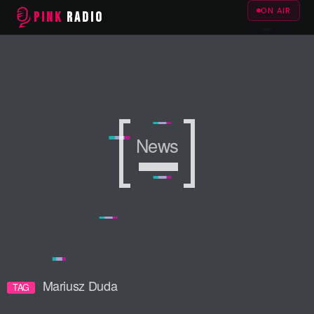
ON AIR
PINK
RADIO
News
News
News
Mariusz Duda
TAG