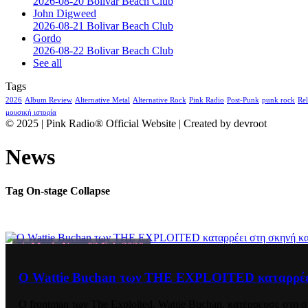
2026-08-20 Bolivar Beach Club
John Digweed
2026-08-21 Bolivar Beach Club
Gordo
2026-08-22 Bolivar Beach Club
See all
Tags
2026
Album Review
Alternative Metal
Alternative Rock
Pink Radio
Post-Punk
punk rock
Rel
μουσική ιστορία
© 2025 | Pink Radio® Official Website | Created by devroot
News
Tag
On-stage Collapse
Music News
02 Feb 2026
Ο Wattie Buchan των THE EXPLOITED καταρρέει 
Ο frontman των The Exploited, Wattie Buchan, κατέρρευσε στη 