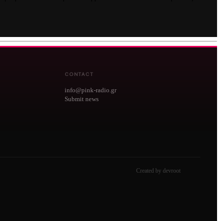
CONTACT
info@pink-radio.gr
Submit news
Created by devroot