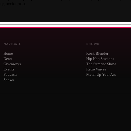
ς υγείας του.
NAVIGATE
SHOWS
Home
Rock Blender
News
Hip Hop Sessions
Giveaways
The Surprise Show
Events
Retro Waves
Podcasts
Metal Up Your Ass
Shows