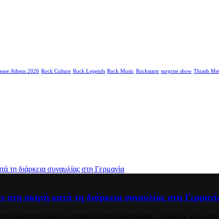
ease Athens 2026
Rock Culture
Rock Legends
Rock Music
Rockstarts
surprise show
Thrash Met
στη σκηνή κατά τη διάρκεια συναυλίας στη Γερμανί
σκηνή κατά τη διάρκεια συναυλίας στη Wiesbaden, Γερμανία, και με