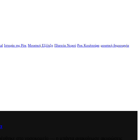
al
Ιστορία της Ρόκ
Μουσική Εξέλιξη
Πλατεία Νερού
Ροκ Κουλτούρα
μουσική δημιουργία
α
ταφέρθηκε στο νοσοκομείο — η μπάντα ανακοίνωσε ακυρώσεις