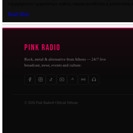
επερχόμενων εμφανίσεων καθώς παρακολουθείται η κατάσταση τη
Read More
Pink Radio
Rock, metal & alternative from Athens — 24/7 live
broadcast, news, events and culture.
© 2026 Pink Radio® Official Website