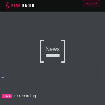
ON AIR
PINK
RADIO
News
News
News
re-recording
TAG