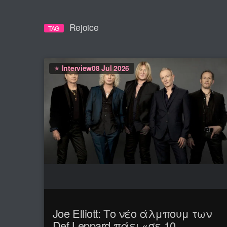
Rejoice
TAG
Interview
08 Jul 2026
Joe Elliott: Το νέο άλμπουμ των
Def Leppard πάει «σε 10