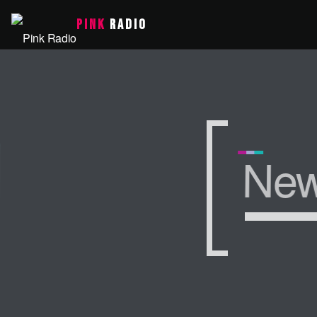
PINK
RADIO
Ne
Ne
Ne