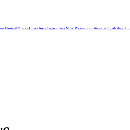
ase Athens 2026
Rock Culture
Rock Legends
Rock Music
Rockstarts
surprise show
Thrash Metal
Ιστο