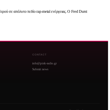
Νερού σε απόλυτο πεδίο rap-metal ενέργειας. Ο Fred Durst
CONTACT
info@pink-radio.gr
Submit news