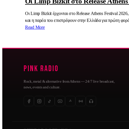
Οι Limp Bizkit στο Release Athens 
Οι Limp Bizkit έρχονται στο Release Athens Festival 2026
και η παρέα του επιστρέφουν στην Ελλάδα για πρώτη φορά 
Read More
Pink Radio
Rock, metal & alternative from Athens — 24/7 live broadcast,
news, events and culture.