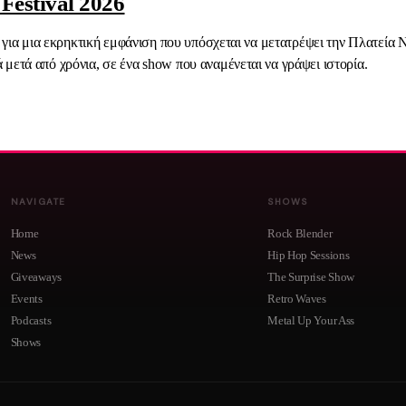
Festival 2026
, για μια εκρηκτική εμφάνιση που υπόσχεται να μετατρέψει την Πλατεία 
μετά από χρόνια, σε ένα show που αναμένεται να γράψει ιστορία.
NAVIGATE
SHOWS
Home
Rock Blender
News
Hip Hop Sessions
Giveaways
The Surprise Show
Events
Retro Waves
Podcasts
Metal Up Your Ass
Shows