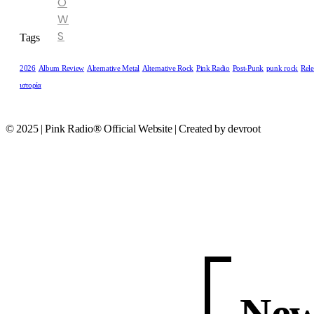
O
W
S
Tags
2026
Album Review
Alternative Metal
Alternative Rock
Pink Radio
Post-Punk
punk rock
Rele
ιστορία
© 2025 | Pink Radio® Official Website | Created by devroot