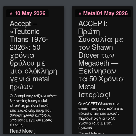
10 May 2026
Metal
04 May 2026
Accept –
ACCEPT:
«Teutonic
Πρώτη
Titans 1976-
Συναυλία με
2026»: 50
τον Shawn
χρόνια
Drover των
θρύλου με
Megadeth —
μια ολόκληρη
Ξεκίνησαν
γενιά metal
τα 50 Χρόνια
ηρώων
Metal
Ιστορίας!
Οι Accept γιορτάζουν πέντε
δεκαετίες heavy metal
Οι ACCEPT έδωσαν την
ιστορίας με ένα διπλό
πρώτη τους συναυλία στο
επετειακό άλμπουμ που
πλαίσιο της επετειακής
συγκεντρώνει κάποιους
περιοδείας για τα 50
από τους μεγαλύτερους
χρόνια τους, με τον
τίτλους ...
θρυλικό ...
Read More
Read More