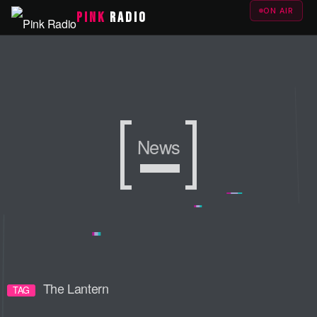
ON AIR
PINK
RADIO
News
News
News
The Lantern
TAG