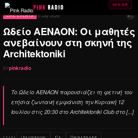
ON AIR
PINK
RADIO
☀
☾
9 July 2026
·
LIVE EVENTS
Ωδείο AENAON: Οι μαθητές
ανεβαίνουν στη σκηνή της
Architektoniki
pinkradio
BY
Το Ωδείο AENAON παρουσιάζει τη φετινή του
ετήσια ζωντανή εμφάνιση την Κυριακή 12
Ιουλίου στις 20:30 στο Architektoniki Club στο [...]
SHARE
FACEBOOK
X
WHATSAPP