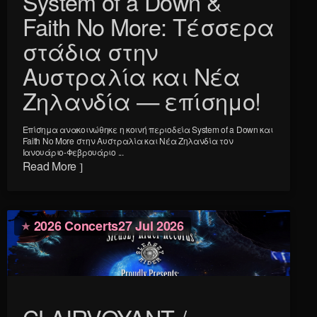
System of a Down &
Faith No More: Τέσσερα
στάδια στην
Αυστραλία και Νέα
Ζηλανδία — επίσημο!
Επίσημα ανακοινώθηκε η κοινή περιοδεία System of a Down και
Faith No More στην Αυστραλία και Νέα Ζηλανδία τον
Ιανουάριο-Φεβρουάριο ...
Read More
2026 Concerts
27 Jul 2026