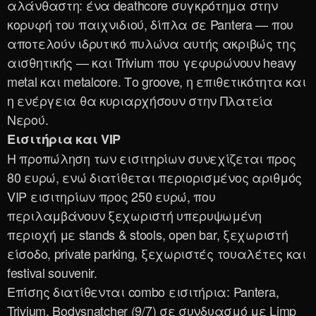
αλάνθαστη: ένα deathcore συγκρότημα στην
κορυφή του παιχνιδιού, δίπλα σε Pantera — που
αποτελούν ιδρυτικό πυλώνα αυτής ακριβώς της
αισθητικής — και Trivium που γεφυρώνουν heavy
metal και metalcore. Το groove, η επιθετικότητα και
η ενέργεια θα κυριαρχήσουν στην Πλατεία
Νερού.
Εισιτήρια και VIP
Η προπώληση των εισιτηρίων συνεχίζεται προς
80 ευρώ, ενώ διατίθεται περιορισμένος αριθμός
VIP εισιτηρίων προς 250 ευρώ, που
περιλαμβάνουν ξεχωριστή υπερυψωμένη
περιοχή με stands & stools, open bar, ξεχωριστή
είσοδο, private parking, ξεχωριστές τουαλέτες και
festival souvenir.
Επίσης διατίθενται combo εισιτήρια: Pantera,
Trivium, Bodysnatcher (9/7) σε συνδυασμό με Limp