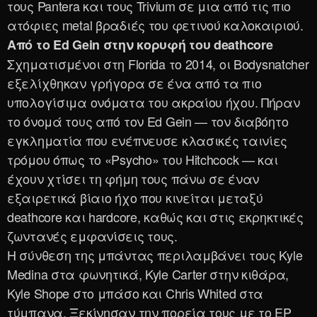
τους Pantera και τους Trivium σε μια από τις πιο
ατόφιες metal βραδιές του φετινού καλοκαιριού.
Από το Ed Gein στην κορυφή του deathcore
Σχηματισμένοι στη Florida το 2014, οι Bodysnatcher
εξελίχθηκαν γρήγορα σε ένα από τα πιο
υπολογίσιμα ονόματα του ακραίου ήχου. Πήραν
το όνομά τους από τον Ed Gein — τον διαβόητο
εγκληματία που ενέπνευσε κλασικές ταινίες
τρόμου όπως το «Psycho» του Hitchcock — και
έχουν χτίσει τη φήμη τους πάνω σε έναν
εξαιρετικά βίαιο ήχο που κινείται μεταξύ
deathcore και hardcore, καθώς και στις εκρηκτικές
ζωντανές εμφανίσεις τους.
Η σύνθεση της μπάντας περιλαμβάνει τους Kyle
Medina στα φωνητικά, Kyle Carter στην κιθάρα,
Kyle Shope στο μπάσο και Chris Whited στα
τύμπανα. Ξεκίνησαν την πορεία τους με το EP