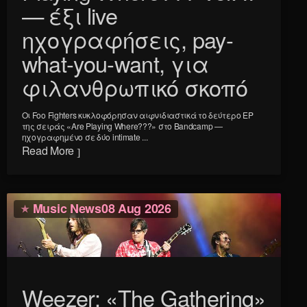
— έξι live
ηχογραφήσεις, pay-
what-you-want, για
φιλανθρωπικό σκοπό
Οι Foo Fighters κυκλοφόρησαν αιφνιδιαστικά το δεύτερο EP
της σειράς «Are Playing Where???» στο Bandcamp —
ηχογραφημένο σε δύο intimate ...
Read More
Music News
08 Aug 2026
Weezer: «The Gathering»