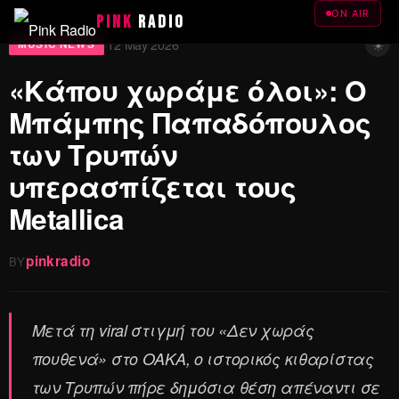
ON AIR
PINK
RADIO
☀
12 May 2026
·
MUSIC NEWS
«Κάπου χωράμε όλοι»: Ο
Μπάμπης Παπαδόπουλος
των Τρυπών
υπερασπίζεται τους
Metallica
pinkradio
BY
Μετά τη viral στιγμή του «Δεν χωράς
πουθενά» στο ΟΑΚΑ, ο ιστορικός κιθαρίστας
των Τρυπών πήρε δημόσια θέση απέναντι σε