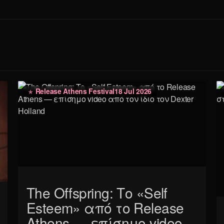
Release Athens Festival
18 Jul 2026
The Offspring: Το «Self
Esteem» από το Release
Athens — επίσημο video