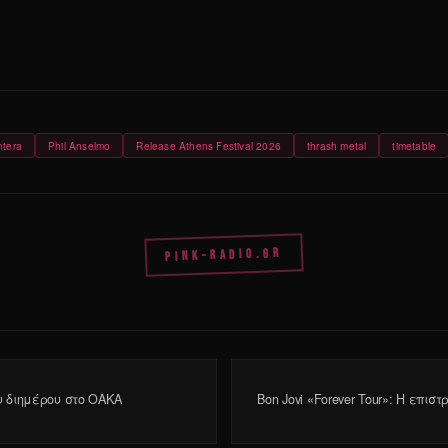
tera
Phil Anselmo
Release Athens Festival 2026
thrash metal
timetable
PINK-RADIO.GR
υ διημέρου στο ΟΑΚΑ
Bon Jovi «Forever Tour»: Η επι