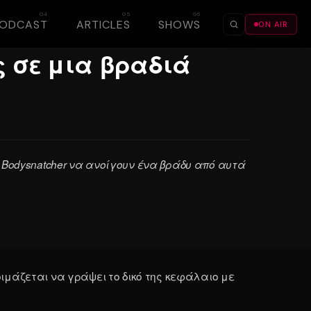
PODCAST
ARTICLES
SHOWS
ON AIR
☀
☾
ές σε μια βραδιά
υς Bodysnatcher να ανοίγουν ένα βράδυ από αυτά
τοιμάζεται να γράψει το δικό της κεφάλαιο με