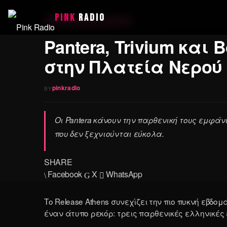
PINK
RADIO
9 July 2026
·
RELEASE ATHENS FESTIVAL
Pantera, Trivium και
στην Πλατεία Νερού
pinkradio
BY
Οι Pantera κάνουν την παρθενική τους εμφάνι
που δεν ξεχνιούνται εύκολα.
SHARE
Facebook
X
WhatsApp
Το Release Athens συνεχίζει την πιο πυκνή εβδο
έναν άτυπο ρεκόρ: τρεις παρθενικές ελληνικές