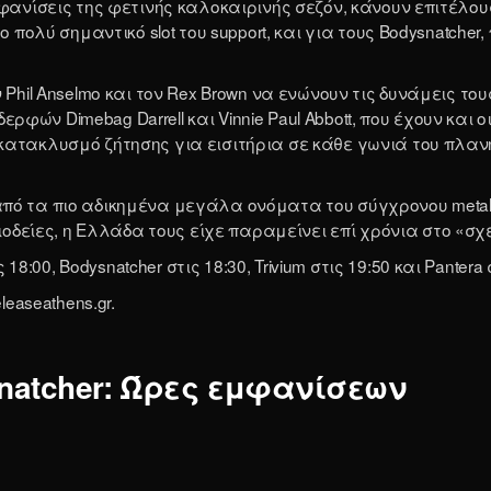
μφανίσεις της φετινής καλοκαιρινής σεζόν, κάνουν επιτέλου
ο πολύ σημαντικό slot του support, και για τους Bodysnatcher
Phil Anselmo και τον Rex Brown να ενώνουν τις δυνάμεις τους
ών Dimebag Darrell και Vinnie Paul Abbott, που έχουν και 
κατακλυσμό ζήτησης για εισιτήρια σε κάθε γωνιά του πλαν
 ένα από τα πιο αδικημένα μεγάλα ονόματα του σύγχρονου me
ίες, η Ελλάδα τους είχε παραμείνει επί χρόνια στο «σχεδ
0, Bodysnatcher στις 18:30, Trivium στις 19:50 και Pantera σ
leaseathens.gr.
ysnatcher: Ώρες εμφανίσεων