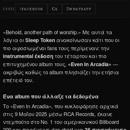
SHARE
FACEBOOK
X
WHATSAPP
«Behold, another path of worship.» Με αυτά τα
λόγια οι
ανακοίνωσαν κάτι που οι
Sleep Token
πιο αφοσιωμένοι fans τους περίμεναν: την
του τέταρτου και πιο
instrumental έκδοση
επιτυχημένου album τους,
—
«Even In Arcadia»
ακριβώς καθώς το album πλησιάζει την ετήσια
επέτειό του.
Ένα album που άλλαξε τα δεδομένα
Το «Even In Arcadia», που κυκλοφόρησε αρχικά
στις 9 Μαΐου 2025 μέσω RCA Records, έκανε
ντεμπούτο στο Νο. 1 του αμερικανικού Billboard
200 και παρέμεινε στο chart για
36 συνεχόμενες