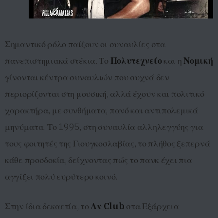
Σημαντικό ρόλο παίζουν οι συναυλίες στα
πανεπιστημιακά στέκια. Το
Πολυτεχνείο
και η
Νομική
γίνονται κέντρα συναυλιών που συχνά δεν
περιορίζονται στη μουσική, αλλά έχουν και πολιτικό
χαρακτήρα, με συνθήματα, πανό και αντιπολεμικά
μηνύματα. Το 1995, στη συναυλία αλληλεγγύης για
τους φοιτητές της Γιουγκοσλαβίας, το πλήθος ξεπερνά
κάθε προσδοκία, δείχνοντας πώς το πανκ έχει πια
αγγίξει πολύ ευρύτερο κοινό.
Στην ίδια δεκαετία, το
Αν Club
στα Εξάρχεια