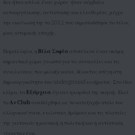
δεν ήταν απλώς ένας χώρος· ήταν σύμβολο
αυτοοργάνωσης, αντίστασης και ελευθερίας, μέχρι
την εκκένωσή της το 2012 που σηματοδότησε το τέλος
μιας ιστορικής εποχής.
Παράλληλα, η
Βίλα Σοφία
αποτέλεσε έναν ακόμη
σημαντικό χώρο, γνωστό για τις συναυλίες και τις
συνελεύσεις που φιλοξενούσε, δίνοντας στέγη στη
δημιουργικότητα του underground κινήματος. Στο ίδιο
κλίμα, τα
Εξάρχεια
έγιναν η καρδιά της σκηνής. Εκεί
το
Αν Club
αναδείχθηκε ως το κατεξοχήν στέκι του
ελληνικού πανκ, ενώ στους δρόμους και τις πλατείες
της γειτονιάς η μουσική, η πολιτική και η αντίσταση
γίνονταν ένα.