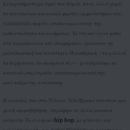
Συγκροτήματα με ύφος που θύμιζε πανκ, αλλά χωρίς
το πολιτικό και κοινωνικό φορτίο, εμφανίστηκαν στις
mainstream σκηνές, αποδυναμώνοντας την
αυθεντικότητα του κινήματος. Το «πανκ» έγινε μόδα
στα περιοδικά και στις διαφημίσεις, χάνοντας τη
ριζοσπαστική του ταυτότητα. Η αισθητική – τα μαλλιά,
τα δερμάτινα, τα σκισμένα τζιν – μετατράπηκε σε
καταναλωτικό προϊόν, αποσπασμένο από την
κουλτούρα της αντίστασης.
Η νεολαία, που στα ’80s και ’90s έβρισκε στο πανκ μια
φωνή αμφισβήτησης, στράφηκε σε άλλα μουσικά
ρεύματα. Το ελληνικό
hip hop
, με μπάντες και
καλλιτέχνες όπως οι Active Member και αργότερα οι