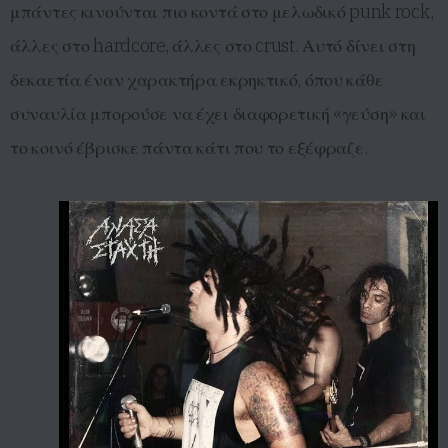
μπάντες κινούνται πιο κοντά στο μελωδικό punk rock,
άλλες στο hardcore, άλλες στο crust. Αυτό δίνει στη
δεκαετία έναν χαρακτήρα εκρηκτικό, όπου κάθε
συναυλία μπορούσε να έχει διαφορετική «γεύση» και
το κοινό έβρισκε πάντα κάτι που το εξέφραζε.