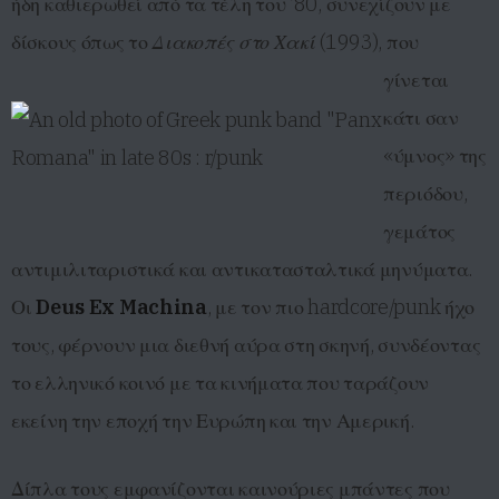
ήδη καθιερωθεί από τα τέλη του ’80, συνεχίζουν με
δίσκους όπως το
Διακοπές στο Χακί
(1993), που
γίνεται
κάτι σαν
«ύμνος» της
περιόδου,
γεμάτος
αντιμιλιταριστικά και αντικατασταλτικά μηνύματα.
Οι
Deus Ex Machina
, με τον πιο hardcore/punk ήχο
τους, φέρνουν μια διεθνή αύρα στη σκηνή, συνδέοντας
το ελληνικό κοινό με τα κινήματα που ταράζουν
εκείνη την εποχή την Ευρώπη και την Αμερική.
Δίπλα τους εμφανίζονται καινούριες μπάντες που