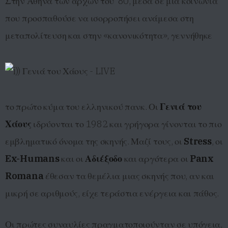
Στην Αθήνα των αρχών του ’80, μέσα σε μια κοινωνία
που προσπαθούσε να ισορροπήσει ανάμεσα στη
μεταπολίτευση και στην
«κανονικότητα», γεννήθηκε
το πρώτο κύμα του ελληνικού πανκ. Οι
Γενιά του
Χάους
ιδρύονται το 1982 και γρήγορα γίνονται το πιο
εμβληματικό όνομα της σκηνής. Μαζί τους, οι
Stress
, οι
Ex-Humans
και οι
Αδιέξοδο
και αργότερα οι
Panx
Romana
έθεσαν τα θεμέλια μιας σκηνής που, αν και
μικρή σε αριθμούς, είχε τεράστια ενέργεια και πάθος.
Οι πρώτες συναυλίες πραγματοποιούνταν σε υπόγεια,