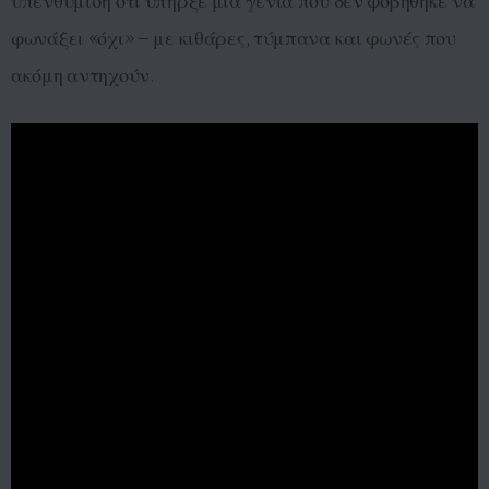
υπενθύμιση ότι υπήρξε μια γενιά που δεν φοβήθηκε να
φωνάξει «όχι» – με κιθάρες, τύμπανα και φωνές που
ακόμη αντηχούν.