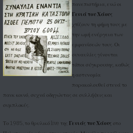
πανεπιστήμια, ενώ οι
Γενιά του Χάους
χτίζουν τη φήμη τους με
την ωμή ενέργεια των
εμφανίσεών τους. Οι
συναυλίες γίνονται
τόποι σύγκρουσης, καθώς
η αστυνομία
παρακολουθεί στενά το
πανκ κοινό, συχνά οδηγώντας σε συλλήψεις και
συμπλοκές.
Το 1985, το θρυλικό live της
Γενιάς του Χάους
στο