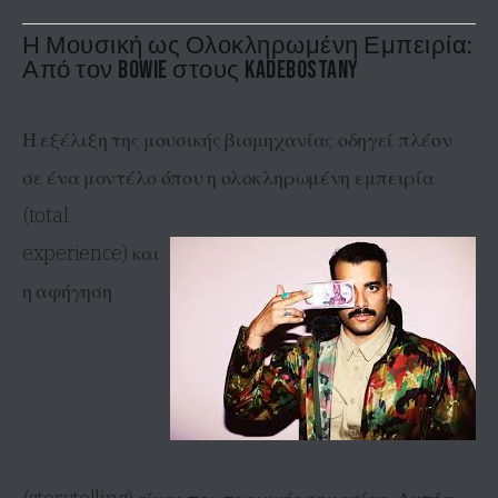
Η Μουσική ως Ολοκληρωμένη Εμπειρία:
Από τον Bowie στους Kadebostany
Η εξέλιξη της μουσικής βιομηχανίας οδηγεί πλέον
σε ένα μοντέλο όπου η ολοκληρωμένη εμπειρία
(total
experience) και
η αφήγηση