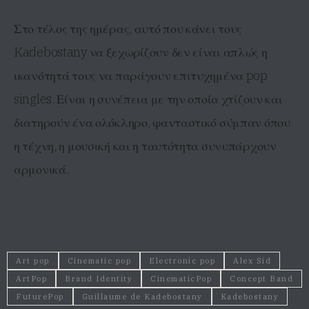
Στο τέλος της ημέρας, αυτό που κάνει τους
Kadebostany να ξεχωρίζουν δεν είναι απλώς η
ικανότητά τους να παράγουν επιτυχημένα pop
singles. Είναι η συνέπεια με την οποία χτίζουν και
διατηρούν ένα ολόκληρο, φανταστικό σύμπαν όπου
η τέχνη, η μουσική και η ταυτότητα συνυπάρχουν
αρμονικά.
Art pop
Cinematic pop
Electronic pop
Alex Sid
ArtPop
Brand Identity
CinematicPop
Concept Band
FuturePop
Guillaume de Kadebostany
Kadebostany