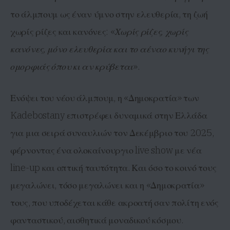
το άλμπουμ ως έναν ύμνο στην ελευθερία, τη ζωή
χωρίς ρίζες και κανόνες: «
Χωρίς ρίζες, χωρίς
κανόνες, μόνο ελευθερία και το αέναο κυνήγι της
ομορφιάς όπου κι αν κρύβεται
».
Ενόψει του νέου άλμπουμ, η «Δημοκρατία» των
Kadebostany επιστρέφει δυναμικά στην Ελλάδα
για μια σειρά συναυλιών τον Δεκέμβριο του 2025,
φέρνοντας ένα ολοκαίνουργιο live show με νέα
line-up και οπτική ταυτότητα. Και όσο το κοινό τους
μεγαλώνει, τόσο μεγαλώνει και η «Δημοκρατία»
τους, που υποδέχεται κάθε ακροατή σαν πολίτη ενός
φανταστικού, αισθητικά μοναδικού κόσμου.