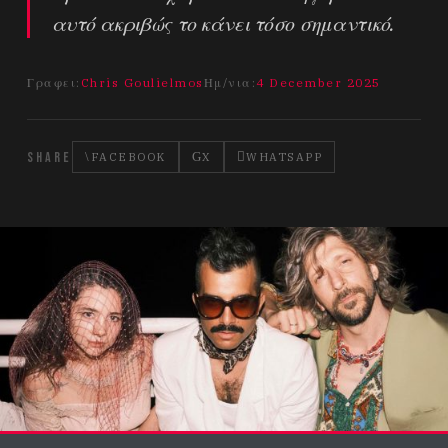
αυτό ακριβώς το κάνει τόσο σημαντικό.
Γραφει:
Chris Goulielmos
Ημ/νια:
4 December 2025
SHARE
FACEBOOK
X
WHATSAPP