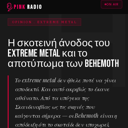
ON AIR
PINK
RADIO
OPINION . EXTREME METAL
Η σκοτεινή άνοδος του
extreme metal και το
αποτύπωμα των Behemoth
Το extreme metal δεν ήθελε ποτέ να γίνει
αποδεκτό. Και αυτό ακριβώς το έκανε
αθάνατο. Από τα υπόγεια της
Σκανδιναβίας ως τις σκηνές που
καίγονται σήμερα — οι Behemoth είναι η
απόδειξη ότι το σκοτάδι δεν υποχωρεί,