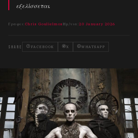
εξελίσσεται.
Γραφει:
Chris Goulielmos
Ημ/νια:
20 January 2026
SHARE
FACEBOOK
X
WHATSAPP