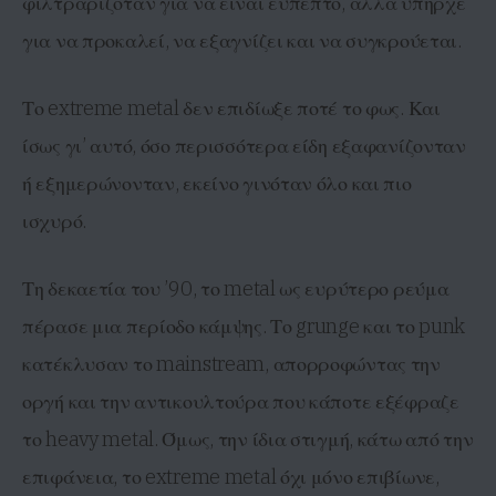
φιλτραριζόταν για να είναι εύπεπτο, αλλά υπήρχε
για να προκαλεί, να εξαγνίζει και να συγκρούεται.
Το extreme metal δεν επιδίωξε ποτέ το φως. Και
ίσως γι’ αυτό, όσο περισσότερα είδη εξαφανίζονταν
ή εξημερώνονταν, εκείνο γινόταν όλο και πιο
ισχυρό.
Τη δεκαετία του ’90, το metal ως ευρύτερο ρεύμα
πέρασε μια περίοδο κάμψης. Το grunge και το punk
κατέκλυσαν το mainstream, απορροφώντας την
οργή και την αντικουλτούρα που κάποτε εξέφραζε
το heavy metal. Όμως, την ίδια στιγμή, κάτω από την
επιφάνεια, το extreme metal όχι μόνο επιβίωνε,