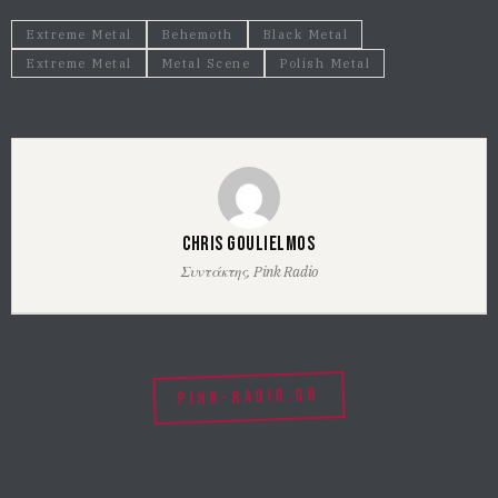
Extreme Metal
Behemoth
Black Metal
Extreme Metal
Metal Scene
Polish Metal
Chris Goulielmos
Συντάκτης, Pink Radio
PINK-RADIO.GR