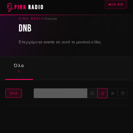
ON AIR
PINK
RADIO
0 events
PINK RADIO
dnb
Επερχόμενα events σε αυτό το μουσικό είδος
Όλα
0
ΌΛΑ