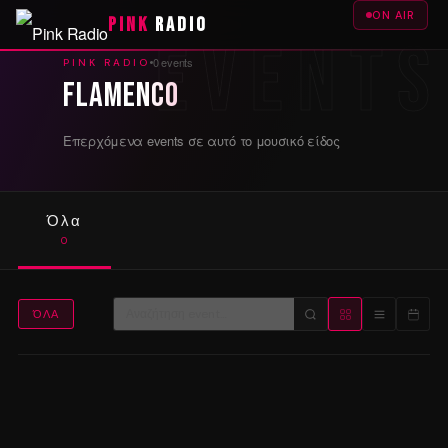
ON AIR
PINK
RADIO
0 events
PINK RADIO
flamenco
Επερχόμενα events σε αυτό το μουσικό είδος
Όλα
0
ΌΛΑ