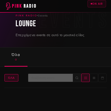
ON AIR
PINK
RADIO
0 events
PINK RADIO
Lounge
Επερχόμενα events σε αυτό το μουσικό είδος
Όλα
0
ΌΛΑ