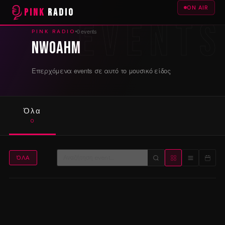
ON AIR
PINK
RADIO
0 events
PINK RADIO
NWOAHM
Επερχόμενα events σε αυτό το μουσικό είδος
Όλα
0
ΌΛΑ