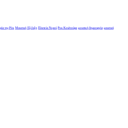
ρία της Ρόκ
Μουσική Εξέλιξη
Πλατεία Νερού
Ροκ Κουλτούρα
μουσική δημιουργία
μουσική