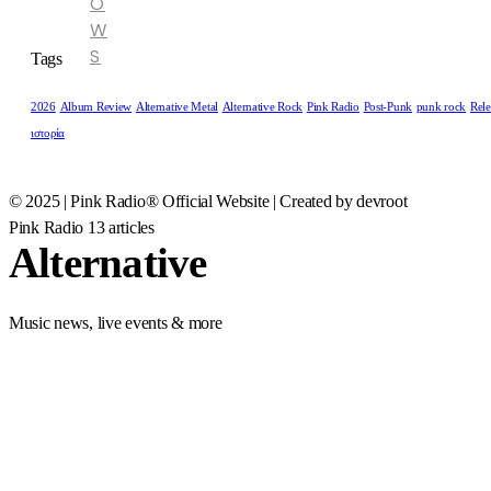
O
W
S
Tags
2026
Album Review
Alternative Metal
Alternative Rock
Pink Radio
Post-Punk
punk rock
Rele
ιστορία
© 2025 | Pink Radio® Official Website | Created by devroot
Pink Radio
13 articles
Alternative
Music news, live events & more