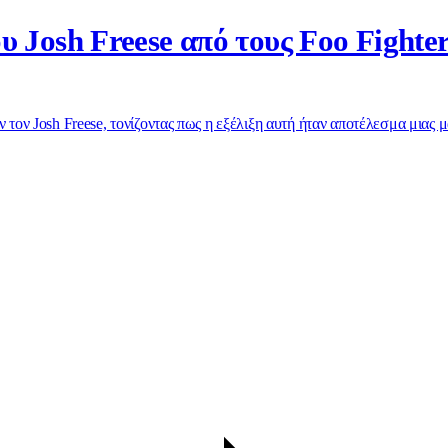
υ Josh Freese από τους Foo Fighte
 τον Josh Freese, τονίζοντας πως η εξέλιξη αυτή ήταν αποτέλεσμα μιας μ