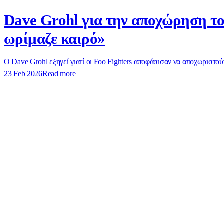
Dave Grohl για την αποχώρηση το
ωρίμαζε καιρό»
Ο Dave Grohl εξηγεί γιατί οι Foo Fighters αποφάσισαν να αποχωριστούν
23 Feb 2026
Read more