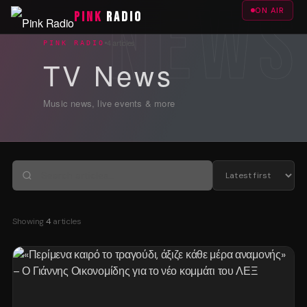
ON AIR
PINK
RADIO
4 articles
PINK RADIO
TV News
Music news, live events & more
Showing
4
articles