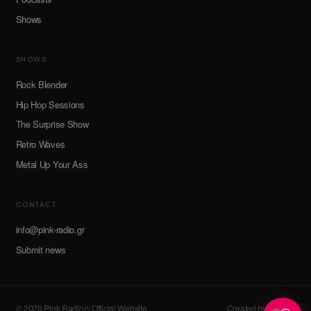
Shows
SHOWS
Rock Blender
Hip Hop Sessions
The Surprise Show
Retro Waves
Metal Up Your Ass
CONTACT
info@pink-radio.gr
Submit news
© 2026 Pink Radio® Official Website
Created by devroot