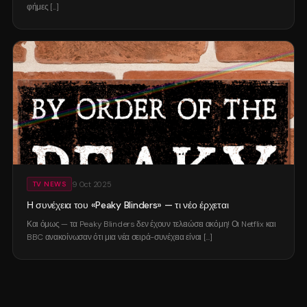
φήμες [...]
9 Oct 2025
TV NEWS
Η συνέχεια του «Peaky Blinders» — τι νέο έρχεται
Και όμως — τα Peaky Blinders δεν έχουν τελειώσει ακόμη! Οι Netflix και
BBC ανακοίνωσαν ότι μια νέα σειρά-συνέχεια είναι [...]