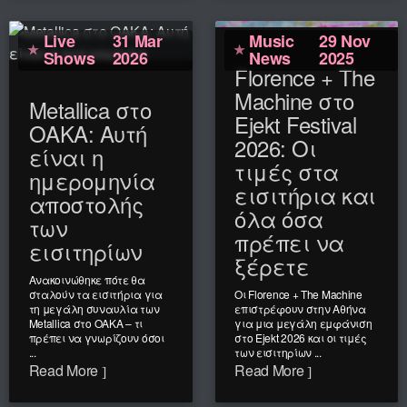
Live
31 Mar
Music
29 Nov
Shows
2026
News
2025
Florence + The
Machine στο
Metallica στο
Ejekt Festival
ΟΑΚΑ: Αυτή
2026: Οι
είναι η
τιμές στα
ημερομηνία
εισιτήρια και
αποστολής
όλα όσα
των
πρέπει να
εισιτηρίων
ξέρετε
Ανακοινώθηκε πότε θα
σταλούν τα εισιτήρια για
Οι Florence + The Machine
τη μεγάλη συναυλία των
επιστρέφουν στην Αθήνα
Metallica στο ΟΑΚΑ – τι
για μια μεγάλη εμφάνιση
πρέπει να γνωρίζουν όσοι
στο Ejekt 2026 και οι τιμές
...
των εισιτηρίων ...
Read More
Read More