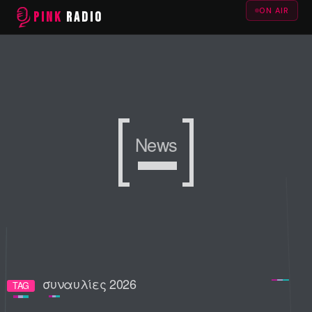
ON AIR
PINK
RADIO
News
News
News
συναυλίες 2026
TAG