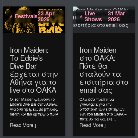
23 Apr
Live
31 Mar
Festivals
2026
Shows
2026
Iron Maiden:
Iron Maiden
Το Eddie’s
στο ΟΑΚΑ:
Dive Bar
Πότε θα
έρχεται στην
σταλούν τα
Αθήνα για το
εισιτήρια στο
live στο ΟΑΚΑ
email σας
Οι Iron Maiden φέρνουν το
Όλα όσα πρέπει να
Eddie’s Dive Bar στην Αθήνα
γνωρίζετε για την
για δύο ημέρες, με μπύρες,
αποστολή των εισιτηρίων
merch και fan εμπειρία πριν
των Iron Maiden στο ΟΑΚΑ –
...
πότε θα τα λάβετε ...
Read More
Read More