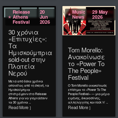
Release
20
Music
29 May
Athens
Jun
News
2026
Festival
2026
30 χρόνια
«Επιτυχίες»:
Τα
Tom Morello:
Ημισκούμπρια
Ανακοίνωσε
sold-out στην
το «Power To
Πλατεία
The People»
Νερού
Festival
Μετά από δέκα χρόνια
απουσίας από τη σκηνή, τα
Ο Tom Morello ανακοίνωσε
Ημισκούμπρια
επίσημα το «Power To The
επιστρέφουν στο Release
People Festival» — μια μέρα
Athens για να γιορτάσουν
ειρήνης, δικαιοσύνης,
τα 30 χρόνια ...
αλληλεγγύης και rock ‘n’ ...
Read More
Read More