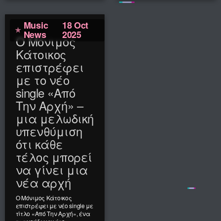
Music
18 Oct
News
2025
Ο Μόνιμος
Κάτοικος
επιστρέφει
με το νέο
single «Από
Την Αρχή» –
μια μελωδική
υπενθύμιση
ότι κάθε
τέλος μπορεί
να γίνει μια
νέα αρχή
Ο Μόνιμος Κάτοικος
επιστρέφει με νέο single με
τίτλο «Από Την Αρχή», ένα