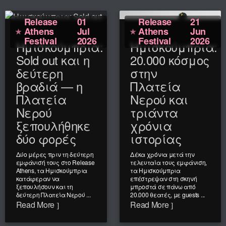
Release
01
Release
21
Athens
Jul
Athens
Jun
Festival
2026
Festival
2026
Ημισκούμπρια:
Ημισκούμπρια:
Sold out και η
20.000 κόσμος
δεύτερη
στην
βραδιά — η
Πλατεία
Πλατεία
Νερού και
Νερού
τριάντα
ξεπουλήθηκε
χρόνια
δύο φορές
ιστορίας
Δύο μέρες πριν τη δεύτερη
Δέκα χρόνια μετά την
εμφάνισή τους στο Release
τελευταία τους εμφάνιση,
Athens, τα Ημισκούμπρια
τα Ημισκούμπρια
κατάφεραν να
επέστρεψαν στη σκηνή
ξεπουλήσουν και τη
μπροστά σε πάνω από
δεύτερη Πλατεία Νερού ...
20.000 θεατές, με guests ...
Read More
Read More