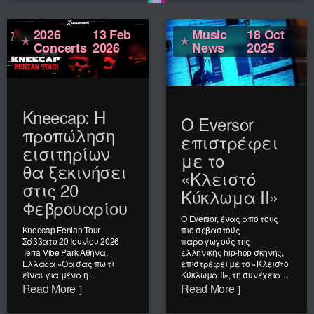
2026
13 Feb
Music
18 Oct
Concerts
2026
News
2025
Kneecap: Η
Ο Eversor
προπώληση
επιστρέφει
εισιτηρίων
με το
θα ξεκινήσει
«Κλειστό
στις 20
Κύκλωμα II»
Φεβρουαρίου
Ο Eversor, ένας από τους
Kneecap Fenian Tour
πιο σεβαστούς
Σάββατο 20 Ιουνίου 2026
παραγωγούς της
Terra Vibe Park Αθήνα,
ελληνικής hip-hop σκηνής,
Ελλάδα «Θα σας πω τι
επιστρέφει με το «Κλειστό
είναι για μένα η ...
Κύκλωμα II», τη συνέχεια ...
Read More
Read More