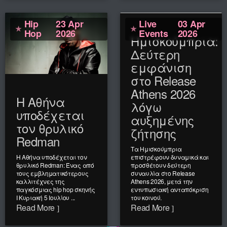
Hip
23 Apr
Live
03 Apr
Hop
2026
Events
2026
Ημισκούμπρια:
Δεύτερη
εμφάνιση
στο Release
Athens 2026
Η Αθήνα
λόγω
υποδέχεται
αυξημένης
τον θρυλικό
ζήτησης
Redman
Τα Ημισκούμπρια
Η Αθήνα υποδέχεται τον
επιστρέφουν δυναμικά και
θρυλικό Redman: Ένας από
προσθέτουν δεύτερη
τους εμβληματικότερους
συναυλία στο Release
καλλιτέχνες της
Athens 2026, μετά την
παγκόσμιας hip hop σκηνής
εντυπωσιακή ανταπόκριση
Ι Κυριακή 5 Ιουλίου ...
του κοινού.
Read More
Read More