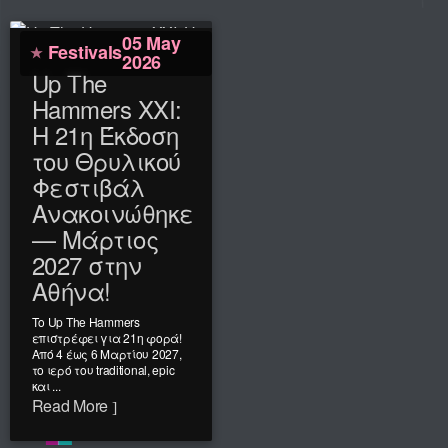
05 May
Festivals
2026
Up The
Hammers XXI:
Η 21η Έκδοση
του Θρυλικού
Φεστιβάλ
Ανακοινώθηκε
— Μάρτιος
2027 στην
Αθήνα!
Το Up The Hammers
επιστρέφει για 21η φορά!
Από 4 έως 6 Μαρτίου 2027,
το ιερό του traditional, epic
και ...
Read More