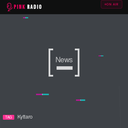
ON AIR
PINK
RADIO
News
News
News
Kyttaro
TAG