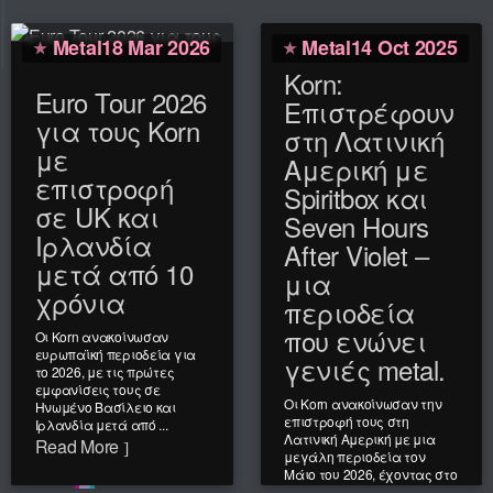
Metal
18 Mar 2026
Metal
14 Oct 2025
Korn:
Euro Tour 2026
Επιστρέφουν
για τους Korn
στη Λατινική
με
Αμερική με
επιστροφή
Spiritbox και
σε UK και
Seven Hours
Ιρλανδία
After Violet –
μετά από 10
μια
χρόνια
περιοδεία
που ενώνει
Οι Korn ανακοίνωσαν
ευρωπαϊκή περιοδεία για
γενιές metal.
το 2026, με τις πρώτες
εμφανίσεις τους σε
Οι Korn ανακοίνωσαν την
Ηνωμένο Βασίλειο και
επιστροφή τους στη
Ιρλανδία μετά από ...
Λατινική Αμερική με μια
Read More
μεγάλη περιοδεία τον
Μάιο του 2026, έχοντας στο
πλευρό ...