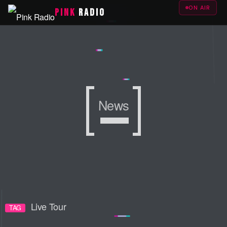
ON AIR
PINK
RADIO
News
News
News
Live Tour
TAG