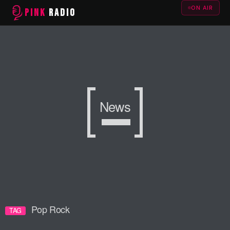
ON AIR
PINK
RADIO
News
News
News
Pop Rock
TAG