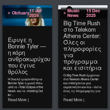
11 Jul
Music
15 Dec
Obituary
2026
News
2025
Big Time Rush
στο Telekom
Athens Center:
Έφυγε η
Όλες οι
Bonnie Tyler —
πληροφορίες
η κόρη
για
ανθρακωρύχου
πρόγραμμα
που έγινε
και εισιτήρια
θρύλος
Οι Big Time Rush έρχονται
Η Ουαλή τραγουδίστρια
στο Telekom Athens Center
Bonnie Tyler, η φωνή πίσω
και υπόσχονται μια
από το «Total Eclipse of the
εκρηκτική συναυλία – δείτε
Heart» και το «Holding Out
όλες τις πληροφορίες για
for ...
...
Read More
Read More