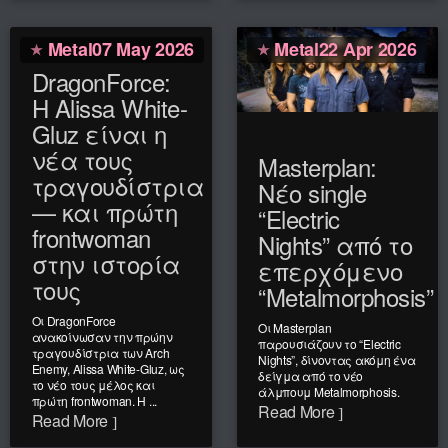
Metal
07 May 2026
Metal
22 Apr 2026
DragonForce:
Η Alissa White-
Gluz είναι η
νέα τους
Masterplan:
τραγουδίστρια
Νέο single
— και πρώτη
“Electric
frontwoman
Nights” από το
στην ιστορία
επερχόμενο
τους
“Metalmorphosis”
Οι DragonForce
Οι Masterplan
ανακοίνωσαν την πρώην
παρουσιάζουν το “Electric
τραγουδίστρια των Arch
Nights”, δίνοντας ακόμη ένα
Enemy, Alissa White-Gluz, ως
δείγμα από το νέο
το νέο τους μέλος και
άλμπουμ Metalmorphosis.
πρώτη frontwoman. Η ...
Read More
Read More