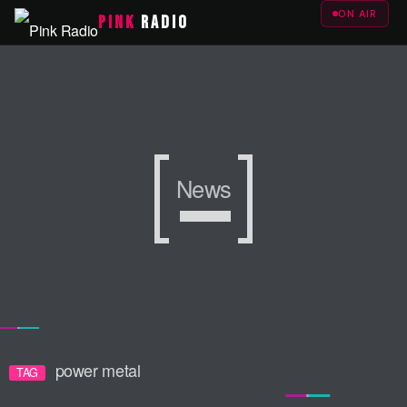
ON AIR
PINK
RADIO
News
News
News
power metal
TAG