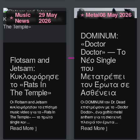
Music
29 May
Metal
08 May 2026
News
2026
DOMINUM:
«Doctor
Doctor» — Το
Flotsam and
Νέο Single
Jetsam:
που
Κυκλοφόρησε
Μετατρέπει
το «Rats In
τον Έρωτα σε
The Temple»
Ασθένεια
Οι Flotsam and Jetsam
Οι DOMINUM του Dr. Dead
κυκλοφόρησαν το επίσημο
επιστρέφουν με το «Doctor
music video για το «Rats In
Doctor», ένα gothic metal
The Temple» — το πρώτο
anthem για τη σκοτεινή
single και ...
πλευρά του έρωτα ...
Read More
Read More