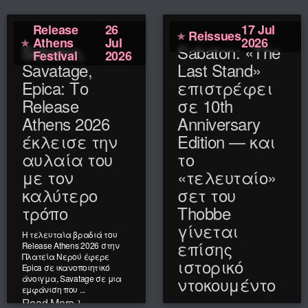
Release
26
17 Jul
Reissues
Athens
Jul
2026
Sabaton,
Sabaton: «The
Festival
2026
Savatage,
Last Stand»
Epica: Το
επιστρέφει
Release
σε 10th
Athens 2026
Anniversary
έκλεισε την
Edition — και
αυλαία του
το
με τον
«τελευταίο»
καλύτερο
σετ του
τρόπο
Thobbe
γίνεται
Η τελευταία βραδιά του
επίσης
Release Athens 2026 στην
Πλατεία Νερού έφερε
ιστορικό
Epica σε ικανοποιητικό
άνοιγμα, Savatage σε μια
ντοκουμέντο
εμφάνιση που ...
Read More
Δέκα χρόνια μετά το Νο. 1