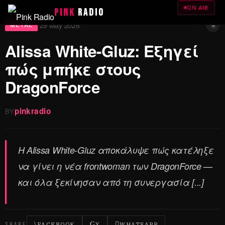
ON AIR
PINK
RADIO
☀
29 May 2026
·
METAL
Alissa White-Gluz: Εξηγεί
πώς μπήκε στους
DragonForce
pinkradio
BY
Η Alissa White-Gluz αποκάλυψε πώς κατέληξε
να γίνει η νέα frontwoman των DragonForce —
και όλα ξεκίνησαν από τη συνεργασία [...]
SHARE
FACEBOOK
X
WHATSAPP