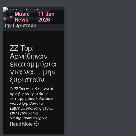
Music
11 Jan
News
2026
ZZ Top:
Αρνήθηκαν
εκατομμύρια
για να… μην
ξυριστούν
Οι ZZ Top αποκάλυψαν ότι
αρνήθηκαν προτάσεις
εκατομμυρίων δολαρίων
για να ξυρίσουν τα
εμβληματικά τους γένια,
επιλέγοντας να
διατηρήσουν ακέραιη ...
Read More