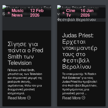
Music
12 Feb
Cine
16 Jan
News
2026
Tv
2026
Judas Priest:
Έρχεται
Σίγησε για
ντοκιμαντέρ
πάντα ο Fred
τους στο
Smith των
Φεστιβάλ
Television
Βερολίνου
Πέθανε ο Fred Smith,
μπασίστας των Television
Το ντοκιμαντέρ “A Rock n
και σημαντική μορφή της
Roll Existence” για τους
post-punk σκηνής,
Judas Priest θα προβληθεί
αφήνοντας πίσω του μια
στο Φεστιβάλ Βερολίνου,
διαχρονική μουσική
προσφέροντας μια
κληρονομιά.
μοναδική ματιά ...
Read More
Read More