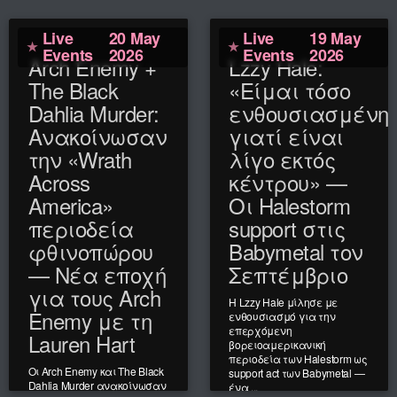
Live
20 May
Live
19 May
Events
2026
Events
2026
Arch Enemy +
Lzzy Hale:
The Black
«Είμαι τόσο
Dahlia Murder:
ενθουσιασμένη
Ανακοίνωσαν
γιατί είναι
την «Wrath
λίγο εκτός
Across
κέντρου» —
America»
Οι Halestorm
περιοδεία
support στις
φθινοπώρου
Babymetal τον
— Νέα εποχή
Σεπτέμβριο
για τους Arch
Η Lzzy Hale μίλησε με
Enemy με τη
ενθουσιασμό για την
επερχόμενη
Lauren Hart
βορειοαμερικανική
περιοδεία των Halestorm ως
Οι Arch Enemy και The Black
support act των Babymetal —
Dahlia Murder ανακοίνωσαν
ένα ...