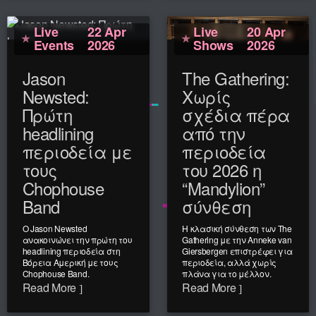
την co-headlining «Wrath
Read More
Across America 2026»
περιοδεία στη Βόρεια
Live
22 Apr
Live
20 Apr
Αμερική, από ...
Events
2026
Shows
2026
Read More
Jason
The Gathering:
Newsted:
Χωρίς
Πρώτη
σχέδια πέρα
headlining
από την
περιοδεία με
περιοδεία
τους
του 2026 η
Chophouse
“Mandylion”
Band
σύνθεση
Ο Jason Newsted
Η κλασική σύνθεση των The
ανακοινώνει την πρώτη του
Gathering με την Anneke van
headlining περιοδεία στη
Giersbergen επιστρέφει για
Βόρεια Αμερική με τους
περιοδεία, αλλά χωρίς
Chophouse Band.
πλάνα για το μέλλον.
Read More
Read More