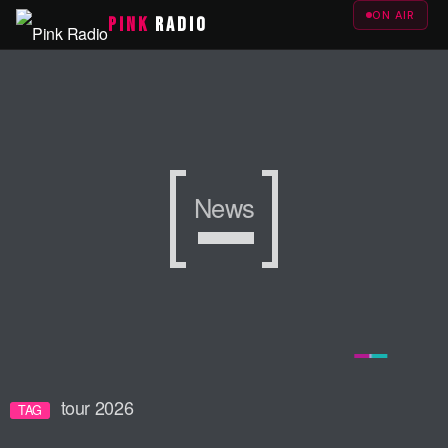
ON AIR
PINK
RADIO
News
News
News
tour 2026
TAG