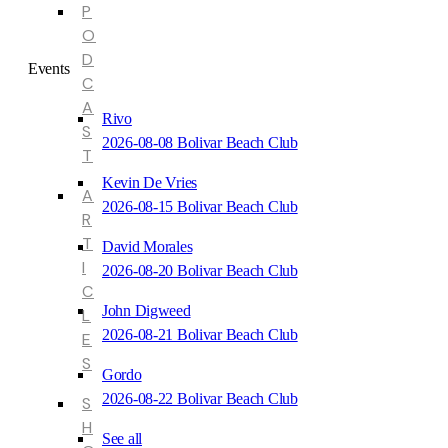
P
O
D
Events
C
A
Rivo
S
2026-08-08 Bolivar Beach Club
T
Kevin De Vries
A
2026-08-15 Bolivar Beach Club
R
T
David Morales
I
2026-08-20 Bolivar Beach Club
C
John Digweed
L
2026-08-21 Bolivar Beach Club
E
S
Gordo
2026-08-22 Bolivar Beach Club
S
H
See all