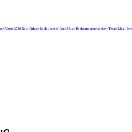
ase Athens 2026
Rock Culture
Rock Legends
Rock Music
Rockstarts
surprise show
Thrash Metal
Ιστο