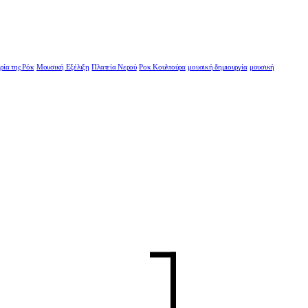
ρία της Ρόκ
Μουσική Εξέλιξη
Πλατεία Νερού
Ροκ Κουλτούρα
μουσική δημιουργία
μουσική