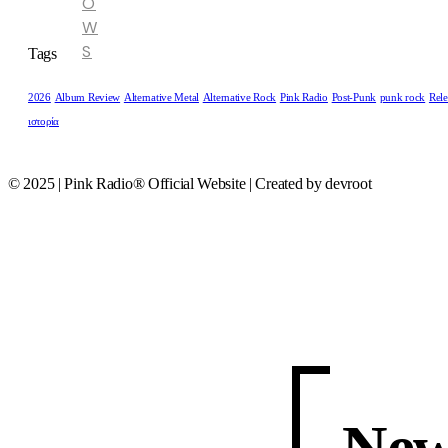
O
W
S
Tags
2026
Album Review
Alternative Metal
Alternative Rock
Pink Radio
Post-Punk
punk rock
Rele
ιστορία
© 2025 | Pink Radio® Official Website | Created by devroot