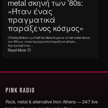
metal σκηνή των ’80s:
«Ήταν ένας
πραγματικά
παράξενος κόσμος»
Ο Roddy Bottum των Faith No More θυμάται τη hair metal σκηνή
των ’80s ως «έναν πραγματικά παράξενο κόσμο»,
περιγράφοντας ...
Read More
Pink Radio
Rock, metal & alternative from Athens — 24/7 live