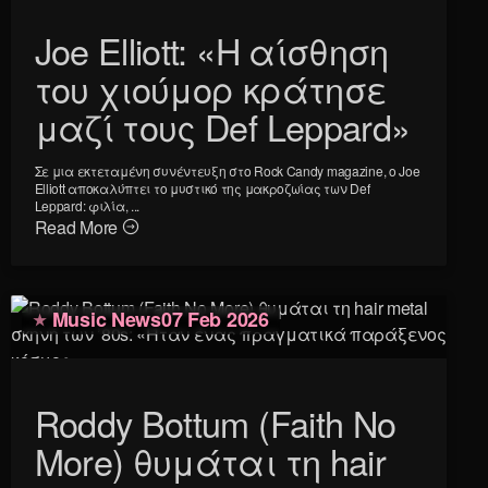
Joe Elliott: «Η αίσθηση
του χιούμορ κράτησε
μαζί τους Def Leppard»
Σε μια εκτεταμένη συνέντευξη στο Rock Candy magazine, ο Joe
Elliott αποκαλύπτει το μυστικό της μακροζωίας των Def
Leppard: φιλία, ...
Read More
Music News
07 Feb 2026
Roddy Bottum (Faith No
More) θυμάται τη hair