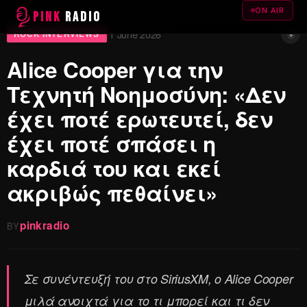
ON AIR
PINK
RADIO
☀
1 June 2026
·
ROCK INTERVIEWS
Alice Cooper για την
Τεχνητή Νοημοσύνη: «Δεν
έχει ποτέ ερωτευτεί, δεν
έχει ποτέ σπάσει η
καρδιά του και εκεί
ακριβώς πεθαίνει»
pinkradio
BY
Σε συνέντευξή του στο SiriusXM, ο Alice Cooper
μιλά ανοιχτά για το τι μπορεί και τι δεν