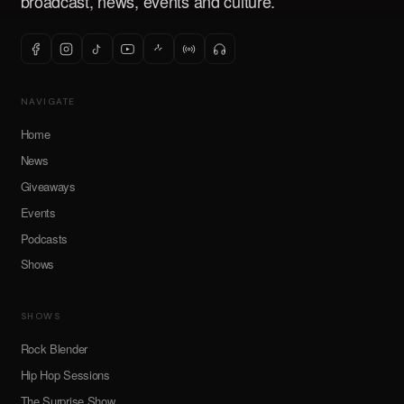
broadcast, news, events and culture.
NAVIGATE
Home
News
Giveaways
Events
Podcasts
Shows
SHOWS
Rock Blender
Hip Hop Sessions
The Surprise Show