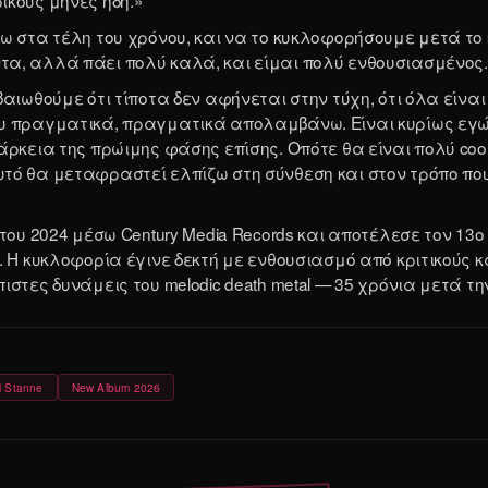
ω στα τέλη του χρόνου, και να το κυκλοφορήσουμε μετά το 
α, αλλά πάει πολύ καλά, και είμαι πολύ ενθουσιασμένος.
αιωθούμε ότι τίποτα δεν αφήνεται στην τύχη, ότι όλα είναι
πραγματικά, πραγματικά απολαμβάνω. Είναι κυρίως εγώ και ο
άρκεια της πρώιμης φάσης επίσης. Οπότε θα είναι πολύ coo
τό θα μεταφραστεί ελπίζω στη σύνθεση και στον τρόπο που
του 2024 μέσω Century Media Records και αποτέλεσε τον 13ο 
Η κυκλοφορία έγινε δεκτή με ενθουσιασμό από κριτικούς και fa
στες δυνάμεις του melodic death metal — 35 χρόνια μετά την
l Stanne
New Album 2026