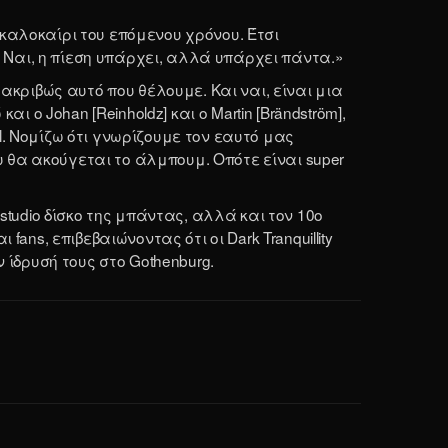
καλοκαίρι του επόμενου χρόνου. Έτσι
 Ναι, η πίεση υπάρχει, αλλά υπάρχει πάντα.»
 ακριβώς αυτό που θέλουμε. Και ναι, είναι μια
 Johan [Reinholdz] και ο Martin [Brändström],
l. Νομίζω ότι γνωρίζουμε τον εαυτό μας
 θα ακούγεται το άλμπουμ. Οπότε είναι super
studio δίσκο της μπάντας, αλλά και τον 10ο
ns, επιβεβαιώνοντας ότι οι Dark Tranquillity
 ίδρυσή τους στο Gothenburg.