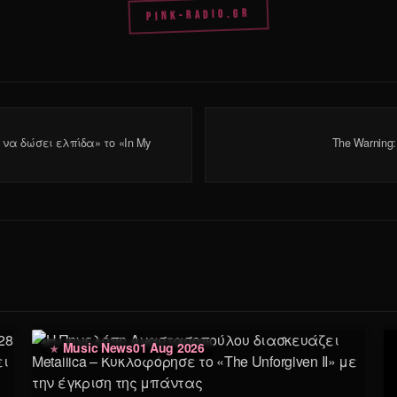
PINK-RADIO.GR
να δώσει ελπίδα» το «In My
The Warning:
Music News
01 Aug 2026