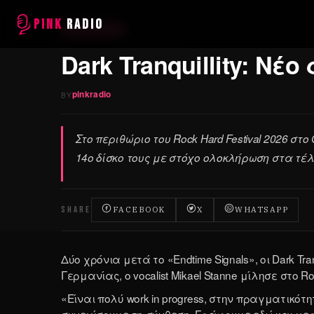
PINK
RADIO
12 June 2026
·
MUSIC NEWS
Dark Tranquillity: Ν
pinkradio
BY
Στο περιθώριο του Rock Hard Festival 2026 στο 
14ο δίσκο τους με στόχο ολοκλήρωση στα τέλ
SHARE
FACEBOOK
X
WHATSAPP
Δύο χρόνια μετά το «Endtime Signals», οι Dark Tra
Γερμανίας, ο vocalist Mikael Stanne μίλησε στο 
«Είναι πολύ work in progress, στην πραγματικότ
συνεχίσουμε τη σύνθεση. Γράφουμε εδώ και μερ