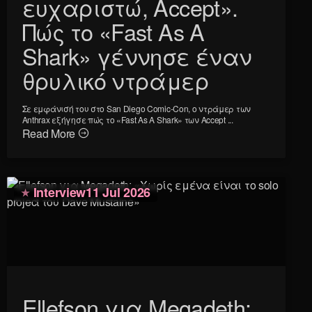
ευχαριστώ, Accept».
Πώς το «Fast As A
Shark» γέννησε έναν
θρυλικό ντράμερ
Σε εμφάνισή του στο San Diego Comic-Con, ο ντράμερ των
Anthrax εξήγησε πώς το «Fast As A Shark» των Accept ...
Read More
Interview
11 Jul 2026
Ellefson για Megadeth: