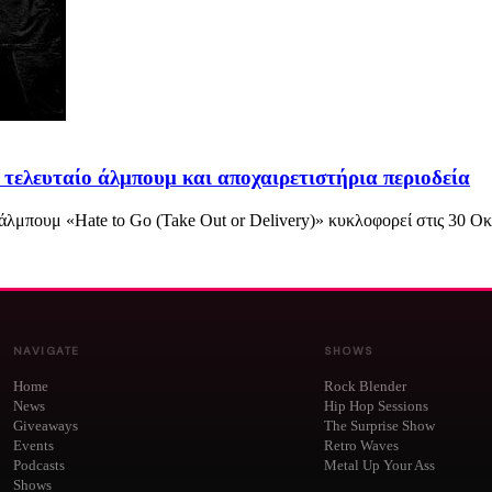
, τελευταίο άλμπουμ και αποχαιρετιστήρια περιοδεία
 άλμπουμ «Hate to Go (Take Out or Delivery)» κυκλοφορεί στις 30 Ο
NAVIGATE
SHOWS
Home
Rock Blender
News
Hip Hop Sessions
Giveaways
The Surprise Show
Events
Retro Waves
Podcasts
Metal Up Your Ass
Shows