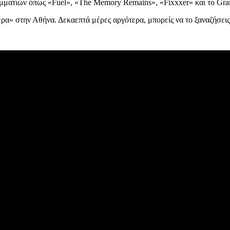
ξη κομματιών όπως «Fuel», «The Memory Remains», «Fixxxer» και το 
έρα» στην Αθήνα. Δεκαεπτά μέρες αργότερα, μπορείς να το ξαναζήσεις