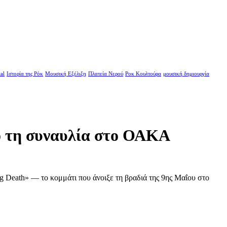
al
Ιστορία της Ρόκ
Μουσική Εξέλιξη
Πλατεία Νερού
Ροκ Κουλτούρα
μουσική δημιουργία
πό τη συναυλία στο ΟΑΚΑ
ng Death» — το κομμάτι που άνοιξε τη βραδιά της 9ης Μαΐου στο