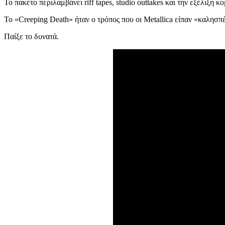
Το πακέτο περιλαμβάνει riff tapes, studio outtakes και την εξέλι
Το «Creeping Death» ήταν ο τρόπος που οι Metallica είπαν «καλησπ
Παίξε το δυνατά.