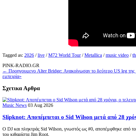
Tagged as:
2026
/
live
/
M72 World Tour
/
Metallica
/
music video
/
t
PINK-RADIO.GR
← Προηγουμενο
Alter Bridge: Ανακοίνωσαν το δεύτερο US leg της
εμπειρία»
Σχετικα Αρθρα
Music News
03 Aug 2026
Slipknot: Αποπέμπεται ο Sid Wilson μετά από 28 χρό
Ο DJ και πληκτράς Sid Wilson, γνωστός ως #0, αποπέμφθηκε από του
του κιθαρίστα Jim Root.