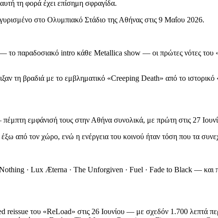
αυτή τη φορά έχει επίσημη σφραγίδα.
, γυρισμένο στο Ολυμπιακό Στάδιο της Αθήνας στις 9 Μαΐου 2026.
e — το παραδοσιακό intro κάθε Metallica show — οι πρώτες νότες το
νοιξαν τη βραδιά με το εμβληματικό «Creeping Death» από το ιστορικό 
 πέμπτη εμφάνισή τους στην Αθήνα συνολικά, με πρώτη στις 27 Ιουν
έξω από τον χώρο, ενώ η ενέργεια του κοινού ήταν τόση που τα συν
 Nothing · Lux Æterna · The Unforgiven · Fuel · Fade to Black — και
ed reissue του «ReLoad» στις 26 Ιουνίου — με σχεδόν 1.700 λεπτά π