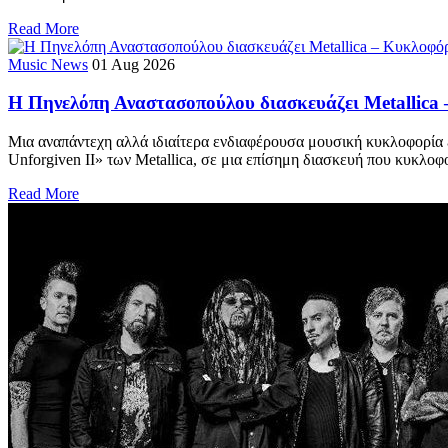
Read More
Music News
01 Aug 2026
Η Πηνελόπη Αναστασοπούλου διασκευάζει Metallica 
Μια αναπάντεχη αλλά ιδιαίτερα ενδιαφέρουσα μουσική κυκλοφορία 
Unforgiven II» των Metallica, σε μια επίσημη διασκευή που κυκλοφο
Read More