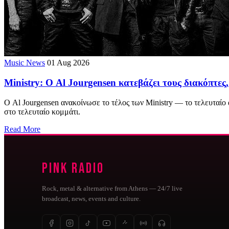
Music News
01 Aug 2026
Ministry: Ο Al Jourgensen κατεβάζει τους διακόπτες
Ο Al Jourgensen ανακοίνωσε το τέλος των Ministry — το τελευταίο
στο τελευταίο κομμάτι.
Read More
Pink Radio
Rock, metal & alternative from Athens — 24/7 live
broadcast, news, events and culture.