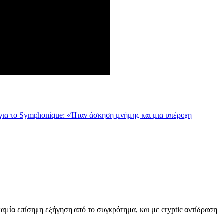
για το Symphonique: «Ήταν άσκηση μνήμης και μια υπέροχη
καμία επίσημη εξήγηση από το συγκρότημα, και με cryptic αντίδραση