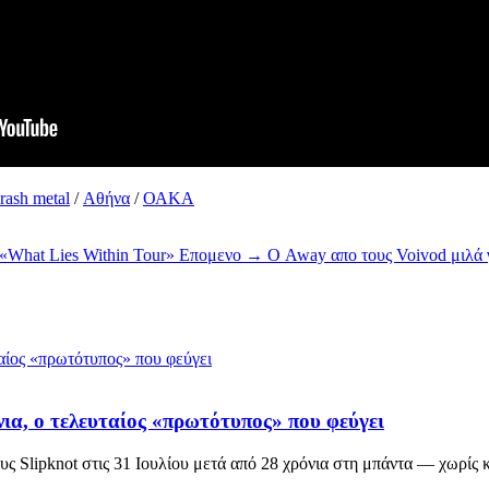
hrash metal
/
Αθήνα
/
ΟΑΚΑ
 «What Lies Within Tour»
Επομενο →
Ο Away απο τους Voivod μιλά 
νια, ο τελευταίος «πρωτότυπος» που φεύγει
ς Slipknot στις 31 Ιουλίου μετά από 28 χρόνια στη μπάντα — χωρίς 