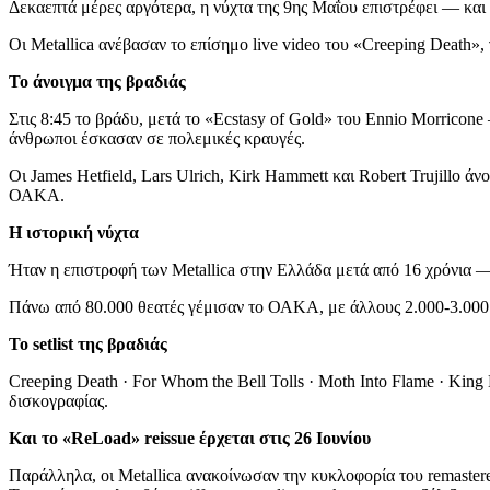
Δεκαεπτά μέρες αργότερα, η νύχτα της 9ης Μαΐου επιστρέφει — και 
Οι Metallica ανέβασαν το επίσημο live video του «Creeping Death»
Το άνοιγμα της βραδιάς
Στις 8:45 το βράδυ, μετά το «Ecstasy of Gold» του Ennio Morricon
άνθρωποι έσκασαν σε πολεμικές κραυγές.
Οι James Hetfield, Lars Ulrich, Kirk Hammett και Robert Trujillo ά
ΟΑΚΑ.
Η ιστορική νύχτα
Ήταν η επιστροφή των Metallica στην Ελλάδα μετά από 16 χρόνια —
Πάνω από 80.000 θεατές γέμισαν το ΟΑΚΑ, με άλλους 2.000-3.000 
Το setlist της βραδιάς
Creeping Death · For Whom the Bell Tolls · Moth Into Flame · King
δισκογραφίας.
Και το «ReLoad» reissue έρχεται στις 26 Ιουνίου
Παράλληλα, οι Metallica ανακοίνωσαν την κυκλοφορία του remaster