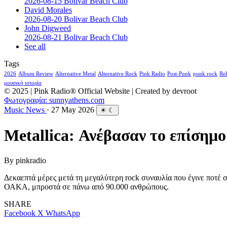
2026-08-15 Bolivar Beach Club
David Morales
2026-08-20 Bolivar Beach Club
John Digweed
2026-08-21 Bolivar Beach Club
See all
Tags
2026
Album Review
Alternative Metal
Alternative Rock
Pink Radio
Post-Punk
punk rock
Rel
μουσική ιστορία
© 2025 | Pink Radio® Official Website | Created by devroot
Φωτογραφία: sunnyathens.com
Music News
·
27 May 2026
☀
☾
Metallica: Ανέβασαν το επίσημ
By
pinkradio
Δεκαεπτά μέρες μετά τη μεγαλύτερη rock συναυλία που έγινε ποτέ σ
ΟΑΚΑ, μπροστά σε πάνω από 90.000 ανθρώπους.
SHARE
Facebook
X
WhatsApp