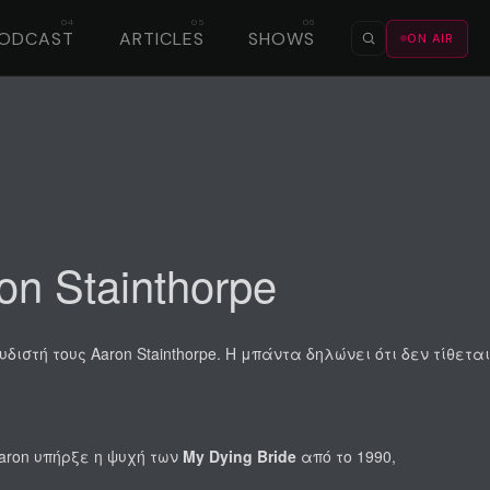
ODCAST
ARTICLES
SHOWS
ON AIR
n Stainthorpe
στή τους Aaron Stainthorpe. Η μπάντα δηλώνει ότι δεν τίθεται
Aaron υπήρξε η ψυχή των
My Dying Bride
από το 1990,