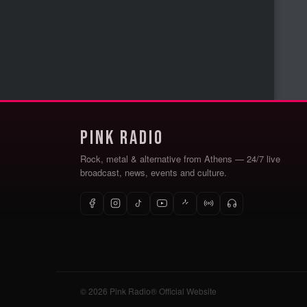
Pink Radio
Rock, metal & alternative from Athens — 24/7 live
broadcast, news, events and culture.
© 2026 Pink Radio® Official Website