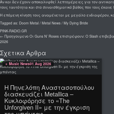
Αν και δεν έχουν αποκαλυφθεί λεπτομέρειες για τον αντικατα
τους ταυτότητα και στο συναισθηματικό βάθος που τους έκανε
Η επόμενη κίνηση τους αναμένεται με μεγάλο ενδιαφέρον, κα
Tagged as:
Doom Metal
/
Metal News
/
My Dying Bride
PINK-RADIO.GR
← Προηγουμενο
Οι Guns N’ Roses επιστρέφουν: Ο Slash επιβεβ
2026
Σχετικα Αρθρα
Music News
01 Aug 2026
Η Πηνελόπη Αναστασοπούλου
διασκευάζει Metallica –
Κυκλοφόρησε το «The
Unforgiven II» με την έγκριση
της μπάντας