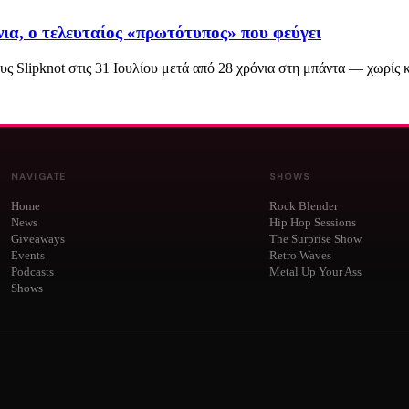
νια, ο τελευταίος «πρωτότυπος» που φεύγει
ς Slipknot στις 31 Ιουλίου μετά από 28 χρόνια στη μπάντα — χωρίς 
NAVIGATE
SHOWS
Home
Rock Blender
News
Hip Hop Sessions
Giveaways
The Surprise Show
Events
Retro Waves
Podcasts
Metal Up Your Ass
Shows