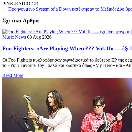
PINK-RADIO.GR
← Προηγουμενο
System of a Down κατέκτησαν το Μεξικό: Δύο βρα
Σχετικα Αρθρα
Music News
08 Aug 2026
Foo Fighters: «Are Playing Where??? Vol. II» — έξι
Οι Foo Fighters κυκλοφόρησαν αιφνιδιαστικά το δεύτερο EP της σε
το «Your Favorite Toy» αλλά και κλασικά όπως «My Hero» και «Au
Read More