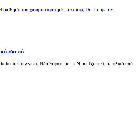
 «Η αίσθηση του χιούμορ κράτησε μαζί τους Def Leppard»
ικό σκοπό
ntimate shows στη Νέα Υόρκη και το Νιου Τζέρσεϊ, με υλικό από