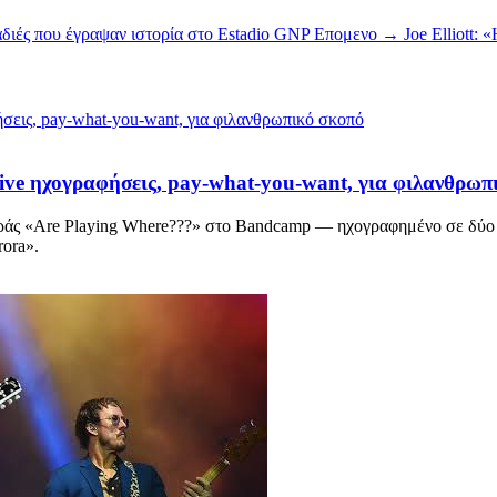
διές που έγραψαν ιστορία στο Estadio GNP
Επομενο →
Joe Elliott:
 live ηχογραφήσεις, pay-what-you-want, για φιλανθρωπ
ιράς «Are Playing Where???» στο Bandcamp — ηχογραφημένο σε δύο i
rora».