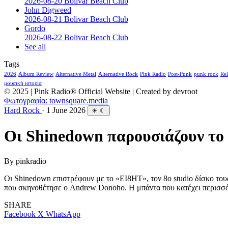
2026-08-20 Bolivar Beach Club
John Digweed
2026-08-21 Bolivar Beach Club
Gordo
2026-08-22 Bolivar Beach Club
See all
Tags
2026
Album Review
Alternative Metal
Alternative Rock
Pink Radio
Post-Punk
punk rock
Rel
μουσική ιστορία
© 2025 | Pink Radio® Official Website | Created by devroot
Φωτογραφία: townsquare.media
Hard Rock
·
1 June 2026
☀
☾
Οι Shinedown παρουσιάζουν το 
By
pinkradio
Οι Shinedown επιστρέφουν με το «EI8HT», τον 8ο studio δίσκο τους
που σκηνοθέτησε ο Andrew Donoho. Η μπάντα που κατέχει περισσότερ
SHARE
Facebook
X
WhatsApp