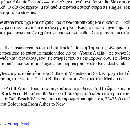
ω Atlantic Records — τον πολυαναμενόμενο 8ο studio δίσκο τους που
ική. Ο δίσκος έρχεται μετά από μια εντυπωσιακή σειρά #1 singles, so
κατομμύρια streams.
 arena rock ήχο και στίχους βαθιά ενδοσκοπικούς και οικείους — κάτ
ήκει στον μπασίστα και συνεργάτη Eric Bass, ο οποίος εργάστηκε σ
στηκε πάνω από ένα χρόνο για να ολοκληρωθεί. Σαν μπάντα, πιεστήκ
l livestream event από το Hard Rock Cafe στη Τάμπα της Φλόριντα, 
νε πρεμιέρα το επίσημο music video για το «Young Again», σε σκην
ονιάς και να αναλογίζεσαι τις στιγμές που σε διαμορφώνουν. Το βίντε
 ταιριάζει απόλυτα με στίχους που παραπέμπουν στο Breakfast Club.
es στην ιστορία τόσο του Billboard Mainstream Rock Airplay chart ό
οντας το 23ο τους #1 στο Billboard και το 25ο τους στο Mediabase.
Act II World Tour, μιας παγκόσμιας περιοδείας σε 11 χώρες και πάν
Rock Feed. Η μπάντα θα δωρίζει 1 δολάριο από κάθε εισιτήριο στον 
unatic Ball Beach Weekend, που θα πραγματοποιηθεί στις 23–25 Οκτω
ving Colour και From Ashes to New
wn
/
Young Again