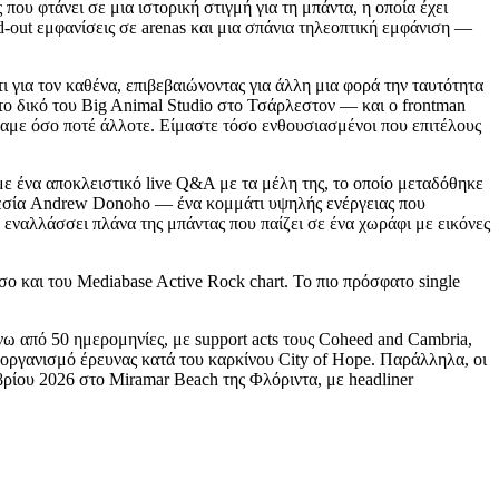
 φτάνει σε μια ιστορική στιγμή για τη μπάντα, η οποία έχει
ld-out εμφανίσεις σε arenas και μια σπάνια τηλεοπτική εμφάνιση —
ι για τον καθένα, επιβεβαιώνοντας για άλλη μια φορά την ταυτότητα
το δικό του Big Animal Studio στο Τσάρλεστον — και ο frontman
αμε όσο ποτέ άλλοτε. Είμαστε τόσο ενθουσιασμένοι που επιτέλους
με ένα αποκλειστικό live Q&A με τα μέλη της, το οποίο μεταδόθηκε
οθεσία Andrew Donoho — ένα κομμάτι υψηλής ενέργειας που
ο εναλλάσσει πλάνα της μπάντας που παίζει σε ένα χωράφι με εικόνες
σο και του Mediabase Active Rock chart. Το πιο πρόσφατο single
ω από 50 ημερομηνίες, με support acts τους Coheed and Cambria,
οργανισμό έρευνας κατά του καρκίνου City of Hope. Παράλληλα, οι
βρίου 2026 στο Miramar Beach της Φλόριντα, με headliner