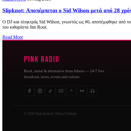
Slipknot: Αποπέμπεται ο Sid Wilson μετά από 28 χρό
Ο DJ και πληκτράς Sid Wilson, γνωστός ως #0, αποπέμφθηκε από του
του κιθαρίστα Jim Root.
Read More
Pink Radio
Rock, metal & alternative from Athens — 24/7 live
broadcast, news, events and culture.
© 2026 Pink Radio® Official Website