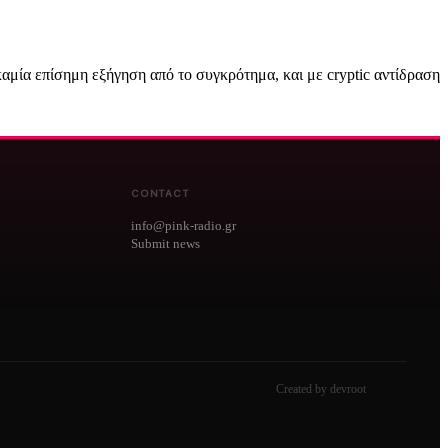
καμία επίσημη εξήγηση από το συγκρότημα, και με cryptic αντίδραση
CONTACT
info@pink-radio.gr
Submit news
Created by devroot