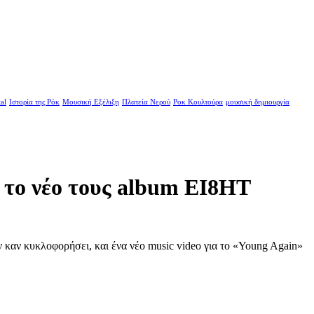
al
Ιστορία της Ρόκ
Μουσική Εξέλιξη
Πλατεία Νερού
Ροκ Κουλτούρα
μουσική δημιουργία
ο το νέο τους album EI8HT
 καν κυκλοφορήσει, και ένα νέο music video για το «Young Again»