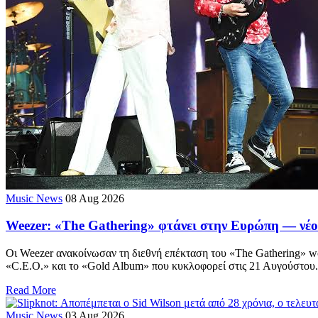
Music News
08 Aug 2026
Weezer: «The Gathering» φτάνει στην Ευρώπη — νέο 
Οι Weezer ανακοίνωσαν τη διεθνή επέκταση του «The Gathering» wo
«C.E.O.» και το «Gold Album» που κυκλοφορεί στις 21 Αυγούστου.
Read More
Music News
03 Aug 2026