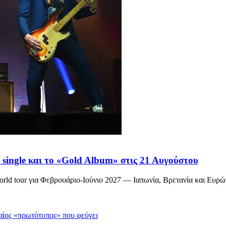
single και το «Gold Album» στις 21 Αυγούστου
rld tour για Φεβρουάριο-Ιούνιο 2027 — Ιαπωνία, Βρετανία και Ευρώπ