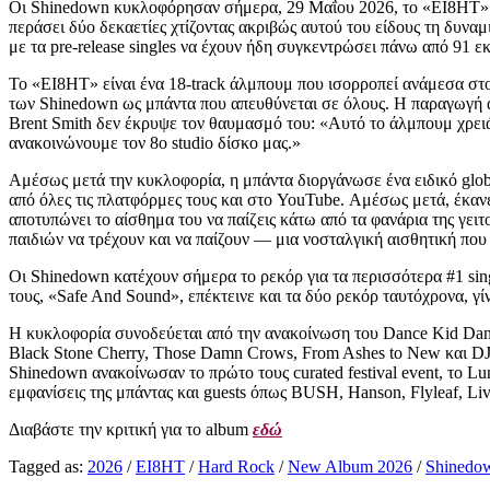
Οι Shinedown κυκλοφόρησαν σήμερα, 29 Μαΐου 2026, το «EI8HT» μέσ
περάσει δύο δεκαετίες χτίζοντας ακριβώς αυτού του είδους τη δυναμ
με τα pre-release singles να έχουν ήδη συγκεντρώσει πάνω από 91 ε
Το «EI8HT» είναι ένα 18-track άλμπουμ που ισορροπεί ανάμεσα στον
των Shinedown ως μπάντα που απευθύνεται σε όλους. Η παραγωγή αν
Brent Smith δεν έκρυψε τον θαυμασμό του: «Αυτό το άλμπουμ χρειά
ανακοινώνουμε τον 8ο studio δίσκο μας.»
Αμέσως μετά την κυκλοφορία, η μπάντα διοργάνωσε ένα ειδικό globa
από όλες τις πλατφόρμες τους και στο YouTube. Αμέσως μετά, έκα
αποτυπώνει το αίσθημα του να παίζεις κάτω από τα φανάρια της γειτ
παιδιών να τρέχουν και να παίζουν — μια νοσταλγική αισθητική που
Οι Shinedown κατέχουν σήμερα το ρεκόρ για τα περισσότερα #1 singl
τους, «Safe And Sound», επέκτεινε και τα δύο ρεκόρ ταυτόχρονα, γίν
Η κυκλοφορία συνοδεύεται από την ανακοίνωση του Dance Kid Dance 
Black Stone Cherry, Those Damn Crows, From Ashes to New και DJ 
Shinedown ανακοίνωσαν το πρώτο τους curated festival event, το L
εμφανίσεις της μπάντας και guests όπως BUSH, Hanson, Flyleaf, Li
Διαβάστε την κριτική για το album
εδώ
Tagged as:
2026
/
EI8HT
/
Hard Rock
/
New Album 2026
/
Shinedo