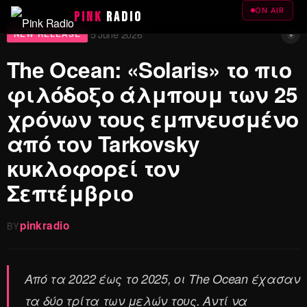
ON AIR
PINK
RADIO
☀
5 June 2026
·
NEW RELEASE
The Ocean: «Solaris» το πιο
φιλόδοξο άλμπουμ των 25
χρόνων τους εμπνευσμένο
από τον Tarkovsky
κυκλοφορεί τον
Σεπτέμβριο
pinkradio
BY
Από τα 2022 έως το 2025, οι The Ocean έχασαν
τα δύο τρίτα των μελών τους. Αντί να