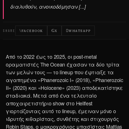
διαλυθούν, ανοικοδόμησαν [...]
SHARE
FACEBOOK
X
WHATSAPP
Από το 2022 έως το 2025, οι post-metal
οραματιστές The Ocean έχασαν τα δύο τρίτα
των μελών τους — το lineup που έφτιαξε τα
αγαπημένα «Phanerozoic I» (2018), «Phanerozoic
II» (2020) και «Holocene» (2023) αποδεκατίστηκε
σταδιακά. Μετά από ένα τελευταίο
αποχαιρετιστήριο show στο Hellfest
γιορτάζοντας αυτό το lineup, έμειναν μόνο ο
ιδρυτής κιθαρίστας, συνθέτης και στιχουργός
Robin Staps, ο μακροχρόνιος μπασίστας Mattias