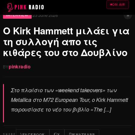
ON AIR
PINK
RADIO
☀
23 June 2026
·
INTERVIEW
Ο Kirk Hammett μιλάει για
τη συλλογή απο τις
κιθάρες του στο Δουβλίνο
pinkradio
BY
Στο πλαίσιο των «weekend takeovers» των
Metallica στο M72 European Tour, ο Kirk Hammett
παρουσίασε το νέο του βιβλίο «The [...]
SHARE
FACEBOOK
X
WHATSAPP