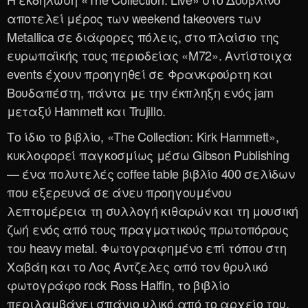
αποτελεί μέρος των weekend takeovers των
Metallica σε διάφορες πόλεις, στο πλαίσιο της
ευρωπαϊκής τους περιοδείας «M72». Αντίστοιχα
events έχουν προηγηθεί σε Φρανκφούρτη και
Βουδαπέστη, πάντα με την έκπληξη ενός jam
μεταξύ Hammett και Trujillo.
Το ίδιο το βιβλίο, «The Collection: Kirk Hammett»,
κυκλοφορεί παγκοσμίως μέσω Gibson Publishing
— ένα πολυτελές coffee table βιβλίο 400 σελίδων
που εξερευνά σε άνευ προηγουμένου
λεπτομέρεια τη συλλογή κιθαρών και τη μουσική
ζωή ενός από τους πραγματικούς πρωτοπόρους
του heavy metal. Φωτογραφημένο επί τόπου στη
Χαβάη και το Λος Άντζελες από τον θρυλικό
φωτογράφο rock Ross Halfin, το βιβλίο
περιλαμβάνει σπάνιο υλικό από το αρχείο του.