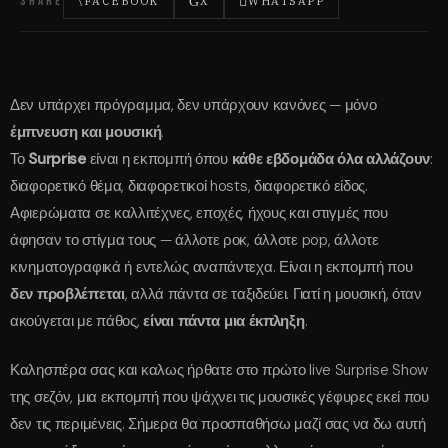
SHARE
FACEBOOK
X
WHATSAPP
Δεν υπάρχει πρόγραμμα, δεν υπάρχουν κανόνες — μόνο
έμπνευση και μουσική
.
Το
Surprise
είναι η εκπομπή όπου
κάθε εβδομάδα όλα αλλάζουν
:
διαφορετικό θέμα, διαφορετικοί hosts, διαφορετικό είδος.
Αφιερώματα σε καλλιτέχνες, εποχές, ήχους και στιγμές που
άφησαν το στίγμα τους — άλλοτε ροκ, άλλοτε pop, άλλοτε
κινηματογραφικά ή εντελώς αναπάντεχα. Είναι η εκπομπή που
δεν προβλέπεται
, αλλά πάντα σε ταξιδεύει. Γιατί η μουσική, όταν
ακούγεται με πάθος,
είναι πάντα μια έκπληξη
.
Καλησπέρα σας και καλως ήρθατε στο πρώτο live Surprise Show
της σεζόν, μια εκπομπή που ψάχνει τις μουσικές γέφυρες εκεί που
δεν τις περιμένεις. Σήμερα θα προσπαθήσω μαζί σας να δω αυτή