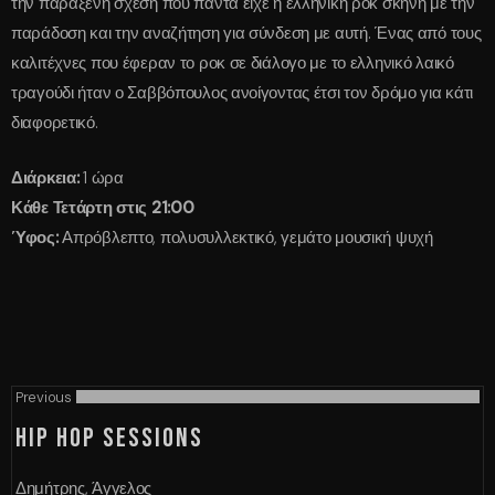
την παράξενη σχέση που πάντα είχε η ελληνική ροκ σκηνή με την
παράδοση και την αναζήτηση για σύνδεση με αυτή. Ένας από τους
καλιτέχνες που έφεραν το ροκ σε διάλογο με το ελληνικό λαικό
τραγούδι ήταν ο Σαββόπουλος ανοίγοντας έτσι τον δρόμο για κάτι
διαφορετικό.
Διάρκεια:
1 ώρα
Κάθε Τετάρτη στις 21:00
Ύφος:
Απρόβλεπτο, πολυσυλλεκτικό, γεμάτο μουσική ψυχή
Previous
HIP HOP SESSIONS
Δημήτρης, Άγγελος