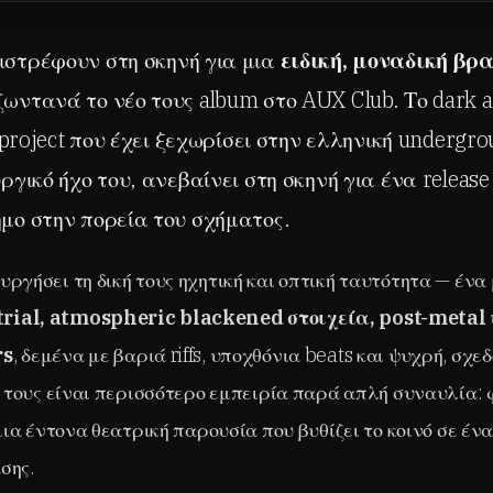
ιστρέφουν στη σκηνή για μια
ειδική, μοναδική βρ
ντανά το νέο τους album στο AUX Club. Το dark alt
c project που έχει ξεχωρίσει στην ελληνική undergr
ργικό ήχο του, ανεβαίνει στη σκηνή για ένα releas
μο στην πορεία του σχήματος.
υργήσει τη δική τους ηχητική και οπτική ταυτότητα — ένα
rial, atmospheric blackened στοιχεία, post-metal 
rs
, δεμένα με βαριά riffs, υποχθόνια beats και ψυχρή, σχε
ve τους είναι περισσότερο εμπειρία παρά απλή συναυλία:
 μια έντονα θεατρική παρουσία που βυθίζει το κοινό σε έν
σης.