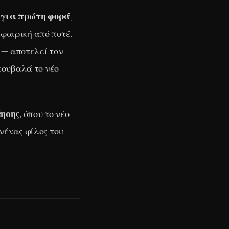
 για πρώτη φορά
,
σφαιρική από ποτέ.
ό — αποτελεί τον
κουβαλά το νέο
ύησης
, όπου το νέο
νένας φίλος του