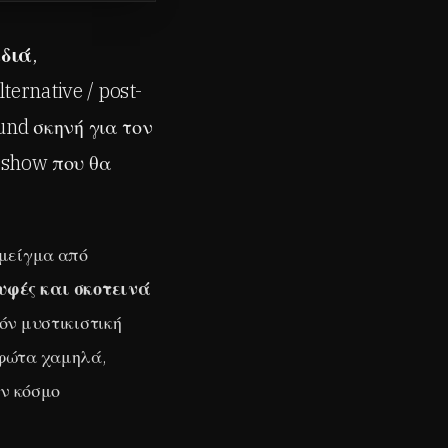
αδιά
,
ernative / post-
ound σκηνή για τον
e show που θα
 μείγμα από
υφές και σκοτεινά
δόν μυστικιστική
 φώτα χαμηλά,
αν κόσμο