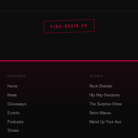
PINK-RADIO.GR
NAVIGATE
SHOWS
Home
Rock Blender
News
Hip Hop Sessions
Giveaways
The Surprise Show
Events
Retro Waves
Podcasts
Metal Up Your Ass
Shows