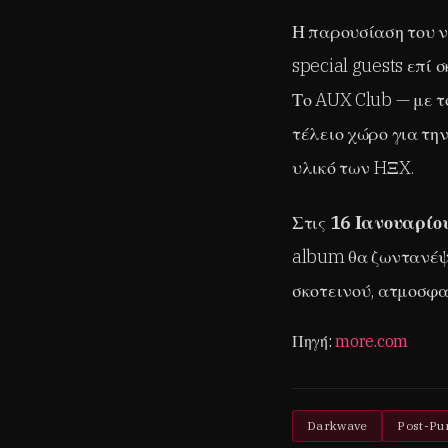
Η παρουσίαση του 
special guests επί 
Το AUX Club — με το
τέλειο χώρο για τη
υλικό των HΞX.
Στις
16 Ιανουαρίο
album θα ζωντανέψε
σκοτεινού, ατμοσφαι
Πηγή:
more.com
Darkwave
Post-Pu