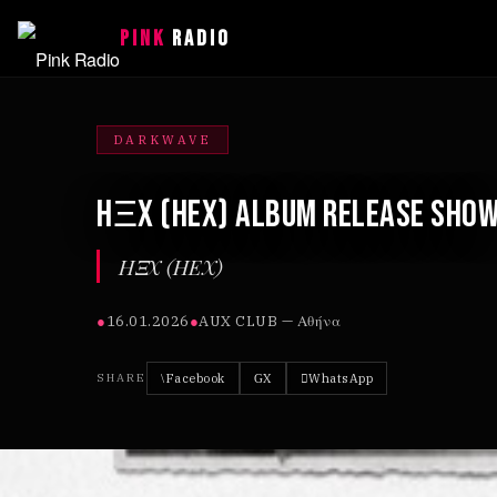
PINK
RADIO
DARKWAVE
HΞX (HEX) ALBUM RELEASE SHO
HΞX (HEX)
●
16.01.2026
●
AUX CLUB — Αθήνα
Facebook
X
WhatsApp
SHARE