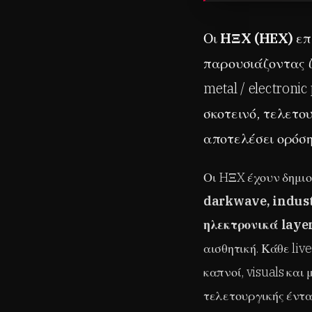
Οι
HΞX (HEX)
επ
παρουσιάζοντας ζω
metal / electroni
σκοτεινό, τελετου
αποτελέσει ορόση
Οι HΞX έχουν δημιο
darkwave, indust
ηλεκτρονικά laye
αισθητική. Κάθε li
καπνοί, visuals και
τελετουργικής έντα