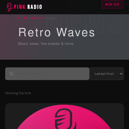
ON AIR
PINK
RADIO
1 article
PINK RADIO
Retro Waves
Music news, live events & more
Showing
1
article