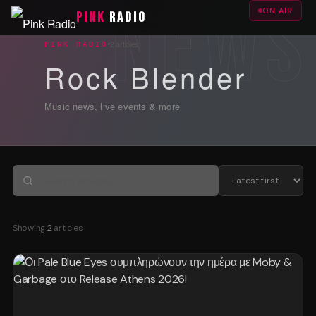
ON AIR
PINK
RADIO
2 articles
PINK RADIO
Rock Blender
Music news, live events & more
Showing
2
articles