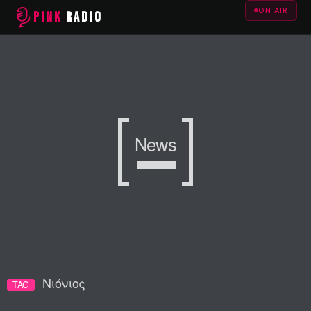
ON AIR
PINK
RADIO
News
Νιόνιος
TAG