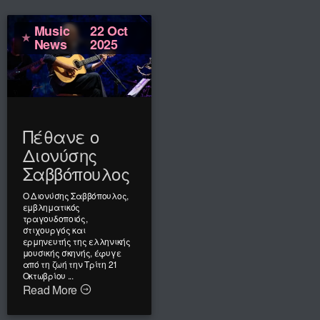
Music
22 Oct
News
2025
Πέθανε ο
Διονύσης
Σαββόπουλος
Ο Διονύσης Σαββόπουλος,
εμβληματικός
τραγουδοποιός,
στιχουργός και
ερμηνευτής της ελληνικής
μουσικής σκηνής, έφυγε
από τη ζωή την Τρίτη 21
Οκτωβρίου ...
Read More