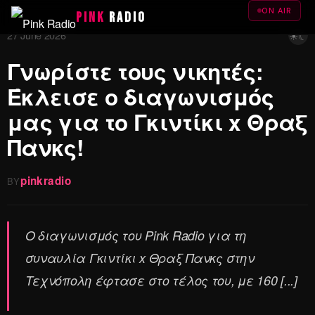
ON AIR
PINK
RADIO
☀
☾
27 June 2026
Γνωρίστε τους νικητές:
Έκλεισε ο διαγωνισμός
μας για το Γκιντίκι x Θραξ
Πανκς!
pinkradio
BY
Ο διαγωνισμός του Pink Radio για τη
συναυλία Γκιντίκι x Θραξ Πανκς στην
Τεχνόπολη έφτασε στο τέλος του, με 160 [...]