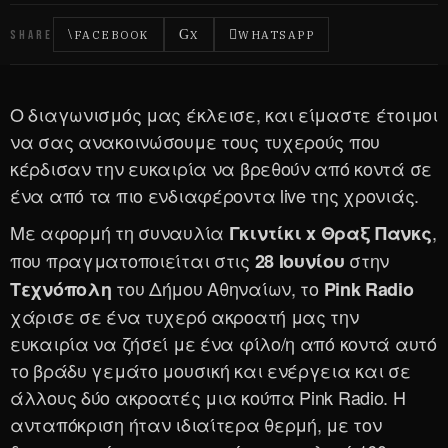
SHARE
FACEBOOK
X
WHATSAPP
Ο διαγωνισμός μας έκλεισε, και είμαστε έτοιμοι
να σας ανακοινώσουμε τους τυχερούς που
κέρδισαν την ευκαιρία να βρεθούν από κοντά σε
ένα από τα πιο ενδιαφέροντα live της χρονιάς.
Με αφορμή τη συναυλία
,
Γκιντίκι x Θραξ Πανκς
που πραγματοποιείται στις
στην
28 Ιουνίου
του Δήμου Αθηναίων, το
Τεχνόπολη
Pink Radio
χάρισε σε ένα τυχερό ακροατή μας την
ευκαιρία να ζήσεί με ένα φίλο/η από κοντά αυτό
το βράδυ γεμάτο μουσική και ενέργεια και σε
άλλους δύο ακροατές μια κούπα Pink Radio. Η
ανταπόκριση ήταν ιδιαίτερα θερμή, με τον